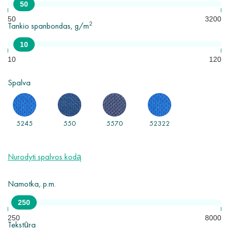
50
mm.
50
3200
2
Tankio spanbondas, g/m
Pagrindinės spanbondo naudojimo sritys yra medicina, baldų gamyba,
žemės ūkis, pramonė, statyba, higienos priemonės ir kt.
10
Minimalus užsakymas - 10 ritinių.
10
120
Spalva
5245
550
5570
52322
Nurodyti spalvos kodą
Namotka, p.m.
250
250
8000
Tekstūra