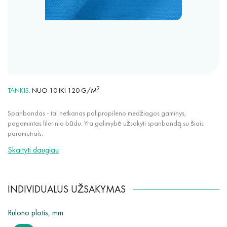
2
TANKIS
NUO 10 IKI 120 G/M
Spanbondas - tai netkanas polipropileno medžiagos gaminys,
pagamintas filerinio būdu. Yra galimybė užsakyti spanbondą su šiais
parametrais:
Skaityti daugiau
bet kokia spalva iš mūsų paletės (daugiau nei 30 spalvų);
tankis nuo 10 g/m² iki 120 g/m²;
audinio plotis nuo 50 mm iki 3200 mm;
INDIVIDUALUS UŽSAKYMAS
naudojant specialius priedus, tokius kaip UV stabilizatoriai,
hidrofobiniai, antimikrobiniai.
Rulono plotis, mm
Papildomai yra galimybė individualiai pjaustyti audinį nuo 50 mm iki 3200