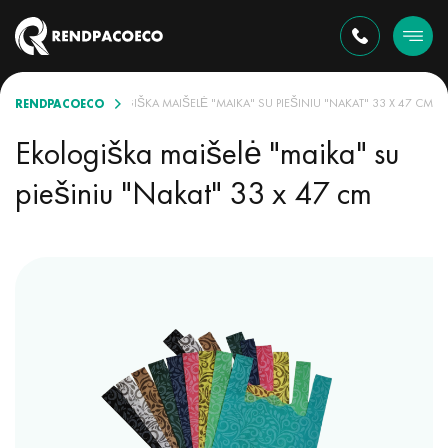
RENDPACOECO
ORTIMENTE
EKOLOGIŠKA MAIŠELĖ "MAIKA" SU PIEŠINIU "NAKAT" 33 X 47 CM
Ekologiška maišelė "maika" su
piešiniu "Nakat" 33 x 47 cm