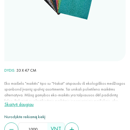
DYDIS
33 X 47 CM
Eko maišelis "maikės" tipo su "Nakat" atspaudu iš ekologiškos medžiagos
spanbond įvairių spalvų asortimente. Tai unikali polietileno maikėms
alternatyva. Mūsų gamybos eko-maikės yra talpiausios dėl padidintų
falco. Palyginti su plastikinėmis maikėmis ir popieriniais maišeliais, eko-
Skaityti daugiau
maikės nesiplėšia nuo atsitiktinių skylės ir pjūvių. Turėdamos aukštą oro
pralaidumą, tinka maisto produktų pakavimui ir laikymui.
Nurodykite reikiamą kiekį
VNT