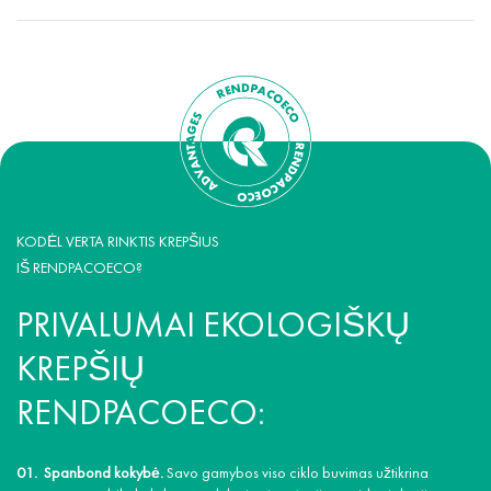
KODĖL VERTA RINKTIS KREPŠIUS
IŠ RENDPACOECO?
PRIVALUMAI EKOLOGIŠKŲ
KREPŠIŲ
RENDPACOECO:
Spanbond kokybė.
Savo gamybos viso ciklo buvimas užtikrina