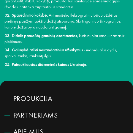
garantuotą stabilų kokybę, produktai turi sanitarijos-epidemiologijos
išvadas ir atitinka tarptautinius standartus.
Spausdinimo kokybė.
Ant maišelio fleksografiniu būdu uždėtas
piešinys pasižymi aukštu dažų atsparumu. Skirtingai nuo šilkografijos,
kurioje dažai byra naudojant gaminį.
Didelis paruoštų gaminių asortimentas,
kuris nuolat atnaujinamas ir
plečiamas.
Galimybė atlikti nestandartinius užsakymus
- individualus dydis,
spalva, tankis, rankenų ilgis.
Patraukliausios didmeninės kainos Ukrainoje.
PRODUKCIJA
PARTNERIAMS
APIE MUS