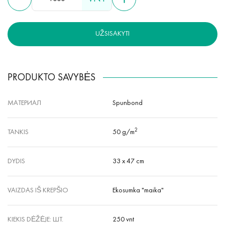
UŽSISAKYTI
PRODUKTO SAVYBĖS
МАТЕРИАЛ
Spunbond
2
TANKIS
50 g/m
DYDIS
33 x 47 cm
VAIZDAS IŠ KREPŠIO
Ekosumka "maika"
KIEKIS DĖŽĖJE: ШТ.
250 vnt