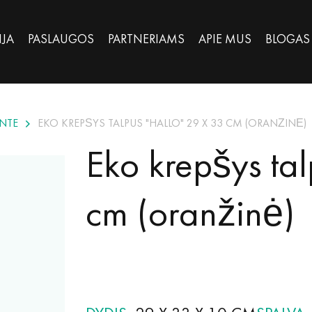
IJA
PASLAUGOS
PARTNERIAMS
APIE MUS
BLOGAS
NTE
EKO KREPŠYS TALPUS "HALLO" 29 X 33 CM (ORANŽINĖ)
Eko krepšys ta
cm (oranžinė)