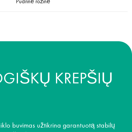
Pudrinė rožinė
OGIŠKŲ KREPŠIŲ
klo buvimas užtikrina garantuotą stabilų