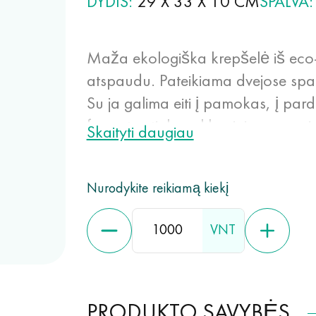
DYDIS
29 X 33 X 10 CM
SPALVA
Maža ekologiška krepšelė iš eco
atspaudu. Pateikiama dvejose spal
Su ja galima eiti į pamokas, į pard
formatas tinka reklaminiams rengi
Skaityti daugiau
yra labai patogios kasdieniam nau
užima mažai vietos, ilgai išlieka
Nurodykite reikiamą kiekį
eco-friendly medžiaga, nes ji gali
išteklių, nepadaro žalos aplinkai sk
VNT
netoksiškas, hipoalerginis, atsparu
PRODUKTO SAVYBĖS