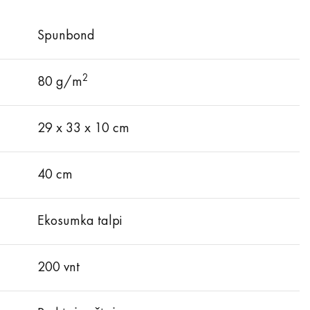
Spunbond
2
80 g/m
29 x 33 x 10 cm
40 cm
Ekosumka talpi
200 vnt