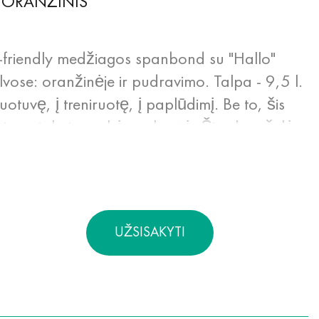
ORANŽINIS
-friendly medžiagos spanbond su "Hallo"
vose: oranžinėje ir pudravimo. Talpa - 9,5 l.
uotuvę, į treniruotę, į paplūdimį. Be to, šis
niams ir kaip prekės pakuotė. Šios krepšelės
dojimui: lengvos, nesitempia, nesusimena,
 spalvos, neelektrizuojasi. Spanbond - 100%
 būti perdirbta, gaminama iš atsinaujinančių
ilimo metu. Be to, jis yra labai tvirtas,
UŽSISAKYTI
s drėgmei ir karščiui.