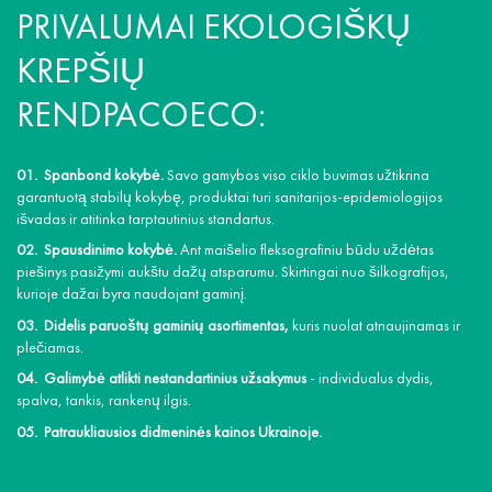
PRIVALUMAI EKOLOGIŠKŲ
KREPŠIŲ
RENDPACOECO:
Spanbond kokybė.
Savo gamybos viso ciklo buvimas užtikrina
garantuotą stabilų kokybę, produktai turi sanitarijos-epidemiologijos
išvadas ir atitinka tarptautinius standartus.
Spausdinimo kokybė.
Ant maišelio fleksografiniu būdu uždėtas
piešinys pasižymi aukštu dažų atsparumu. Skirtingai nuo šilkografijos,
kurioje dažai byra naudojant gaminį.
Didelis paruoštų gaminių asortimentas,
kuris nuolat atnaujinamas ir
plečiamas.
Galimybė atlikti nestandartinius užsakymus
- individualus dydis,
spalva, tankis, rankenų ilgis.
Patraukliausios didmeninės kainos Ukrainoje.