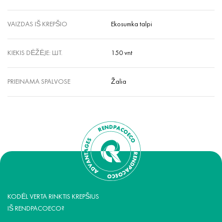
VAIZDAS IŠ KREPŠIO
Ekosumka talpi
KIEKIS DĖŽĖJE: ШТ.
150 vnt
PRIEINAMA SPALVOSE
Žalia
KODĖL VERTA RINKTIS KREPŠIUS
IŠ RENDPACOECO?