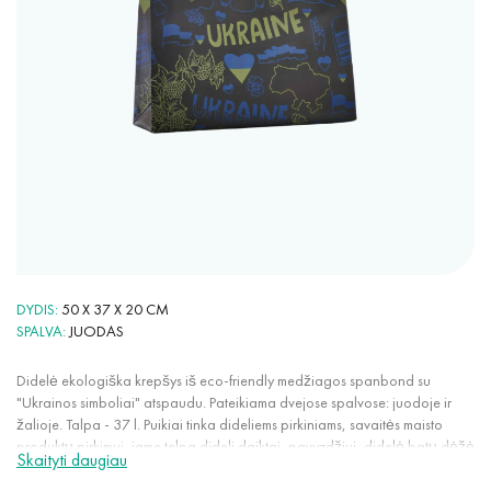
DYDIS
50 X 37 X 20 CM
SPALVA
JUODAS
Didelė ekologiška krepšys iš eco-friendly medžiagos spanbond su
"Ukrainos simboliai" atspaudu. Pateikiama dvejose spalvose: juodoje ir
žalioje. Talpa - 37 l. Puikiai tinka dideliems pirkiniams, savaitės maisto
produktų pirkimui, jame telpa dideli daiktai, pavyzdžiui, didelė batų dėžė
Skaityti daugiau
ar riedučiai. Šios krepšys yra ypač patogios kasdieniam naudojimui: labai