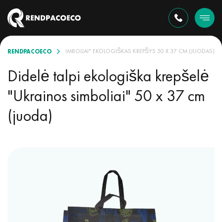
RENDPACOECO
ELIS TALPUS "UKRAINOS SIMBOLIAI" EKOLOGIŠKAS KREPŠYS 50 X 37 CM (JUODAS)
Didelė talpi ekologiška krepšelė
"Ukrainos simboliai" 50 x 37 cm
(juoda)