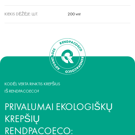
KIEKIS DĖŽĖJE: ШТ.
200 vnt
KODĖL VERTA RINKTIS KREPŠIUS
IŠ RENDPACOECO?
PRIVALUMAI EKOLOGIŠKŲ
KREPŠIŲ
RENDPACOECO: