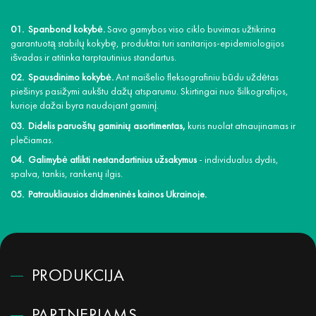
Spanbond kokybė.
Savo gamybos viso ciklo buvimas užtikrina
garantuotą stabilų kokybę, produktai turi sanitarijos-epidemiologijos
išvadas ir atitinka tarptautinius standartus.
Spausdinimo kokybė.
Ant maišelio fleksografiniu būdu uždėtas
piešinys pasižymi aukštu dažų atsparumu. Skirtingai nuo šilkografijos,
kurioje dažai byra naudojant gaminį.
Didelis paruoštų gaminių asortimentas,
kuris nuolat atnaujinamas ir
plečiamas.
Galimybė atlikti nestandartinius užsakymus
- individualus dydis,
spalva, tankis, rankenų ilgis.
Patraukliausios didmeninės kainos Ukrainoje.
PRODUKCIJA