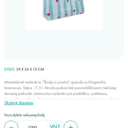
DYDIS
29 X 26 X 10 CM
Miniatiūrinė rankinė su "Širdys ir juostos" spauda su blizgančia
laminacija. Talpa - 7,5 l. Atrodo puikiai tiek pasivaikščiojant, tiek kaip
dovanų pakuotė. Laminuotos rankinės yra praktiškos, patikimos,
ilgaamžės ir ryškios. Palyginti su popieriniais ar polietileniniais maišeliais,
Skaityti daugiau
jos tarnauja daug ilgiau. Blizganti arba matinė laminacija suteikia
spunbond vandeniui atsparias savybes ir gerina jo charakteristikas.
Nurodykite reikiamą kiekį
VNT