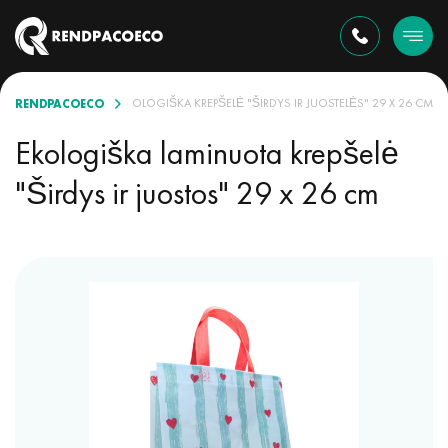
RENDPACOECO
ENTE
LAMINUOTA EKOLOGIŠKA KREPŠELĖ "ŠIRDYS IR JUOSTELĖS" 29 X 26 CM
Ekologiška laminuota krepšelė
"Širdys ir juostos" 29 x 26 cm