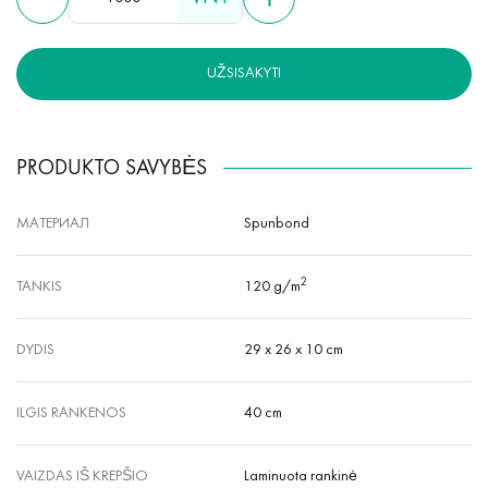
UŽSISAKYTI
PRODUKTO SAVYBĖS
МАТЕРИАЛ
Spunbond
2
TANKIS
120 g/m
DYDIS
29 x 26 x 10 cm
ILGIS RANKENOS
40 cm
VAIZDAS IŠ KREPŠIO
Laminuota rankinė