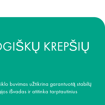
OGIŠKŲ KREPŠIŲ
klo buvimas užtikrina garantuotą stabilų
jos išvadas ir atitinka tarptautinius