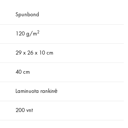
Spunbond
2
120 g/m
29 x 26 x 10 cm
40 cm
Laminuota rankinė
200 vnt