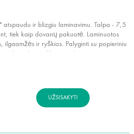
s" atspaudu ir blizgiu laminavimu. Talpa - 7,5
ojant, tiek kaip dovanų pakuotė. Laminuotos
 ilgaamžės ir ryškios. Palyginti su popieriniu
auja daug ilgiau. Blizgus arba matinis
atsparumą drėgmei ir gerina jo savybes.
UŽSISAKYTI