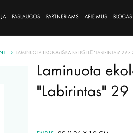
IJA
PASLAUGOS
PARTNERIAMS
APIE MUS
BLOGAS
NTE
LAMINUOTA EKOLOGIŠKA KREPŠELĖ "LABIRINTAS" 29 X
Laminuota ekol
"Labirintas" 29