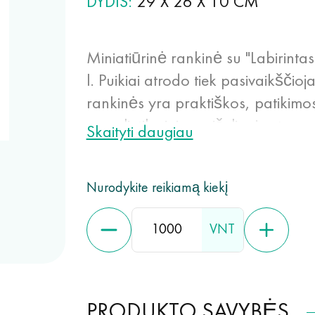
DYDIS
29 X 26 X 10 CM
Miniatiūrinė rankinė su "Labirinta
l. Puikiai atrodo tiek pasivaikšči
rankinės yra praktiškos, patikimos,
ar polietileniniu maišeliu, jos tarn
Skaityti daugiau
laminavimas suteikia spanbondui 
Nurodykite reikiamą kiekį
VNT
PRODUKTO SAVYBĖS