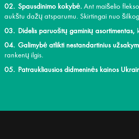
Spausdinimo kokybė.
Ant maišelio fleks
aukštu dažų atsparumu. Skirtingai nuo šilkog
Didelis paruoštų gaminių asortimentas,
k
Galimybė atlikti nestandartinius užsaky
rankenų ilgis.
Patraukliausios didmeninės kainos Ukrain