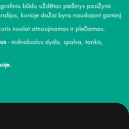
ografiniu būdu uždėtas piešinys pasižymi
rafijos, kurioje dažai byra naudojant gaminį.
uris nuolat atnaujinamas ir plečiamas.
mus
- individualus dydis, spalva, tankis,
oje.