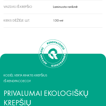
VAIZDAS IŠ KREPŠIO
Laminuota rankinė
KIEKIS DĖŽĖJE: ШТ.
150 vnt
KODĖL VERTA RINKTIS KREPŠIUS
IŠ RENDPACOECO?
PRIVALUMAI EKOLOGIŠKŲ
KREPŠIŲ