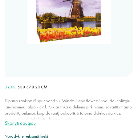
DYDIS
50 X 37 X 20 CM
Tilpumo rankinė iš spunbond su "Windmill and flowers" spauda ir blizgiu
laminavimu. Talpa - 37 l. Puikiai tinka dideliems pirkiniams, savaitės maisto
produktų pirkimui, kaip dovanų pakuotė. Ji talpina didelius daiktus,
pavyzdžiui, didelę batų dėžę ar riedlentes. Šios rankinės yra ypač
Skaityti daugiau
patogios kasdieniam naudojimui: labai talpios, lengvos, nesitempia,
išlaiko formą. Laminuotos rankinės yra praktiškos, patikimos, ilgaamžės ir
Nurodykite reikiamą kiekį