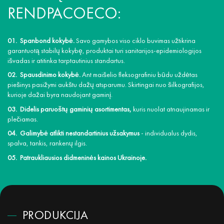
RENDPACOECO:
Spanbond kokybė.
Savo gamybos viso ciklo buvimas užtikrina
garantuotą stabilų kokybę, produktai turi sanitarijos-epidemiologijos
išvadas ir atitinka tarptautinius standartus.
Spausdinimo kokybė.
Ant maišelio fleksografiniu būdu uždėtas
piešinys pasižymi aukštu dažų atsparumu. Skirtingai nuo šilkografijos,
kurioje dažai byra naudojant gaminį.
Didelis paruoštų gaminių asortimentas,
kuris nuolat atnaujinamas ir
plečiamas.
Galimybė atlikti nestandartinius užsakymus
- individualus dydis,
spalva, tankis, rankenų ilgis.
Patraukliausios didmeninės kainos Ukrainoje.
PRODUKCIJA