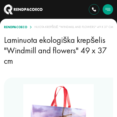
RENDPACOECO
E
EKOLOGIŠKA LAMINUOTA KREPŠELĖ "WINDMILL AND FLOWERS" 49 X 37 CM
Laminuota ekologiška krepšelis
"Windmill and flowers" 49 x 37
cm