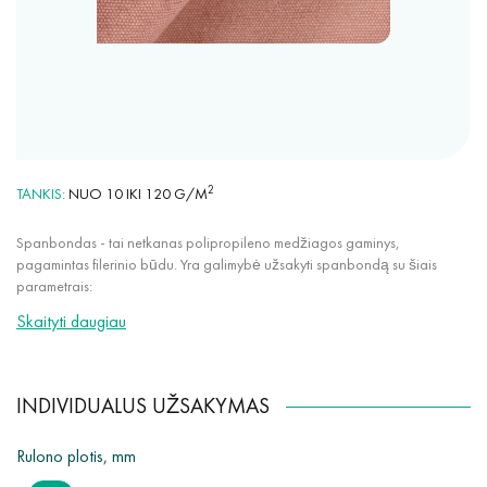
2
TANKIS
NUO 10 IKI 120 G/M
Spanbondas - tai netkanas polipropileno medžiagos gaminys,
pagamintas filerinio būdu. Yra galimybė užsakyti spanbondą su šiais
parametrais:
Skaityti daugiau
bet kokia spalva iš mūsų paletės (daugiau nei 30 spalvų);
tankis nuo 10 g/m² iki 120 g/m²;
audinio plotis nuo 50 mm iki 3200 mm;
INDIVIDUALUS UŽSAKYMAS
naudojant specialius priedus, tokius kaip UV stabilizatoriai,
hidrofobiniai, antimikrobiniai.
Rulono plotis, mm
Papildomai yra galimybė individualiai pjaustyti audinį nuo 50 mm iki 3200