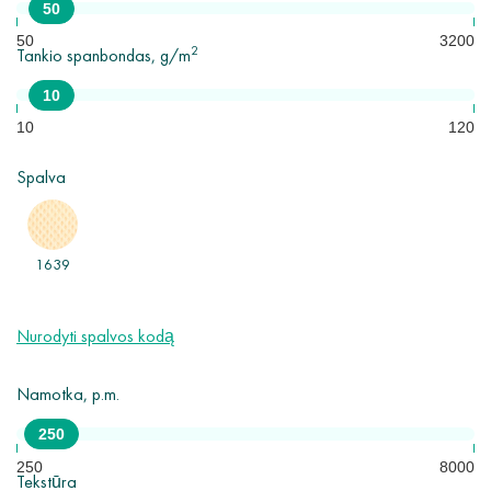
50
mm.
50
3200
2
Tankio spanbondas, g/m
Pagrindinės spanbondo naudojimo sritys yra medicina, baldų gamyba,
žemės ūkis, pramonė, statyba, higienos priemonės ir kt.
10
Minimalus užsakymas - 10 ritinių.
10
120
Spalva
1639
Nurodyti spalvos kodą
Namotka, p.m.
250
250
8000
Tekstūra