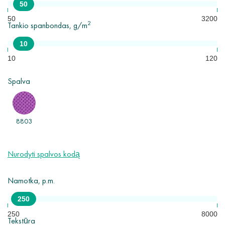
50
mm.
50
3200
2
Tankio spanbondas, g/m
Pagrindinės spanbondo naudojimo sritys yra medicina, baldų gamyba,
žemės ūkis, pramonė, statyba, higienos priemonės ir kt.
10
Minimalus užsakymas - 10 ritinių.
10
120
Spalva
8803
Nurodyti spalvos kodą
Namotka, p.m.
250
250
8000
Tekstūra