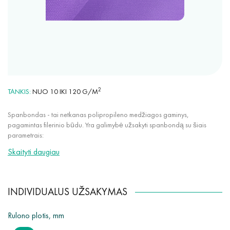
2
TANKIS
NUO 10 IKI 120 G/M
Spanbondas - tai netkanas polipropileno medžiagos gaminys,
pagamintas filerinio būdu. Yra galimybė užsakyti spanbondą su šiais
parametrais:
Skaityti daugiau
bet kokia spalva iš mūsų paletės (daugiau nei 30 spalvų);
tankis nuo 10 g/m² iki 120 g/m²;
audinio plotis nuo 50 mm iki 3200 mm;
INDIVIDUALUS UŽSAKYMAS
naudojant specialius priedus, tokius kaip UV stabilizatoriai,
hidrofobiniai, antimikrobiniai.
Rulono plotis, mm
Papildomai yra galimybė individualiai pjaustyti audinį nuo 50 mm iki 3200