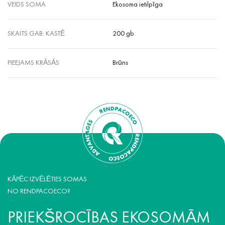
VEIDS SOMA
Ekosoma ietilpīga
SKAITS GAB. KASTĒ
200 gb
PIEEJAMS KRĀSĀS
Brūns
KĀPĒC IZVĒLĒTIES SOMAS
NO RENDPACOECO?
PRIEKŠROCĪBAS EKOSOMĀM