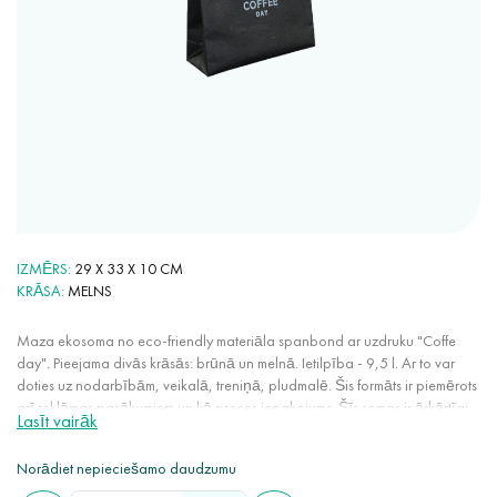
IZMĒRS
29 X 33 X 10 CM
KRĀSA
MELNS
Maza ekosoma no eco-friendly materiāla spanbond ar uzdruku "Coffe
day". Pieejama divās krāsās: brūnā un melnā. Ietilpība - 9,5 l. Ar to var
doties uz nodarbībām, veikalā, treniņā, pludmalē. Šis formāts ir piemērots
arī reklāmas pasākumiem un kā preces iepakojums. Šīs somas ir ārkārtīgi
Lasīt vairāk
ērtas ikdienas lietošanā: vieglas, nestiepjas, nemīžas, aizņem maz vietas,
noturīgi saglabā krāsu, neelektrizējas. Spanbond ir 100% eco-friendly
Norādiet nepieciešamo daudzumu
materiāls, jo to var atkārtoti pārstrādāt, tas tiek ražots no atjaunojamiem