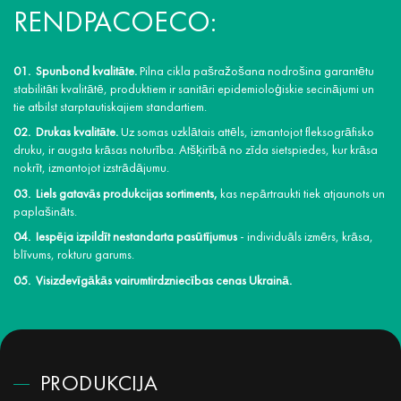
RENDPACOECO:
Spunbond kvalitāte.
Pilna cikla pašražošana nodrošina garantētu
stabilitāti kvalitātē, produktiem ir sanitāri epidemioloģiskie secinājumi un
tie atbilst starptautiskajiem standartiem.
Drukas kvalitāte.
Uz somas uzklātais attēls, izmantojot fleksogrāfisko
druku, ir augsta krāsas noturība. Atšķirībā no zīda sietspiedes, kur krāsa
nokrīt, izmantojot izstrādājumu.
Liels gatavās produkcijas sortiments,
kas nepārtraukti tiek atjaunots un
paplašināts.
Iespēja izpildīt nestandarta pasūtījumus
- individuāls izmērs, krāsa,
blīvums, rokturu garums.
Visizdevīgākās vairumtirdzniecības cenas Ukrainā.
PRODUKCIJA