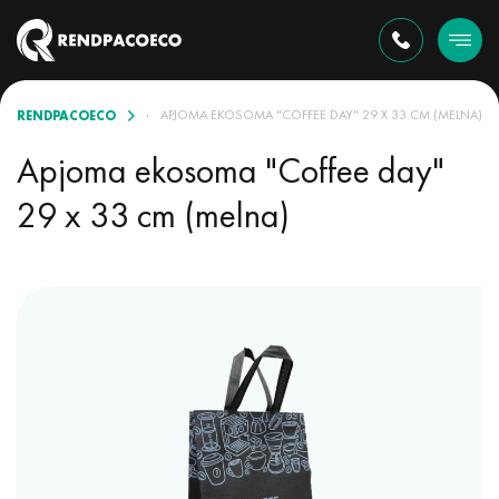
RENDPACOECO
EKO SOMAS KLĀSTĀ
APJOMA EKOSOMA "COFFEE DAY" 29 X 33 CM (MELNA)
Apjoma ekosoma "Coffee day"
29 x 33 cm (melna)