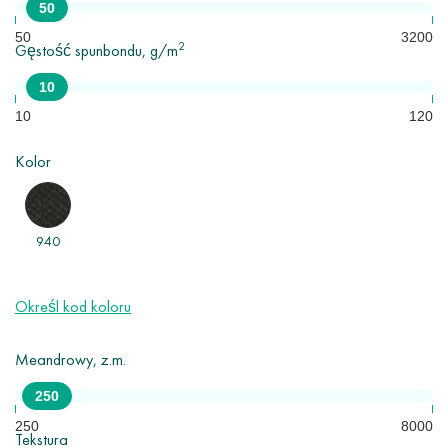
50
mm do 3200 mm.
50
3200
2
Gęstość spunbondu, g/m
Główne gałęzie przemysłu wykorzystujące spunbond to medycyna,
produkcja mebli, rolnictwo, przemysł, budownictwo, produkty higieniczne
10
itp.
10
120
Kolor
940
Określ kod koloru
Meandrowy, z.m.
250
250
8000
Tekstura