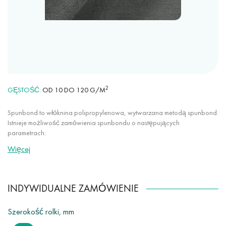
2
GĘSTOŚĆ
OD 10 DO 120 G/M
Spunbond to włóknina polipropylenowa, wytwarzana metodą spunbond.
Istnieje możliwość zamówienia spunbondu o następujących
parametrach:
Więcej
dowolny kolor z naszej palety (ponad 30 kolorów);
gęstość od 10 g/m2 do 120 g/m2;
szerokość wstęgi szerokość płótna od 50 mm do 3200 mm;
INDYWIDUALNE ZAMÓWIENIE
stosowanie specjalnych, hydrofobowych i antybakteryjnych dodatków
stabilizujących promieniowanie UV.
Szerokość rolki, mm
Dodatkowo istnieje możliwość indywidualnego docięcia ostrza od 50