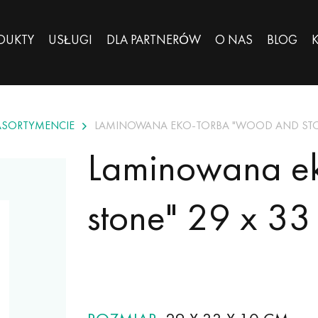
DUKTY
USŁUGI
DLA PARTNERÓW
O NAS
BLOG
ASORTYMENCIE
LAMINOWANA EKO-TORBA "WOOD AND STON
Laminowana e
stone" 29 x 33