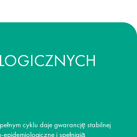
OLOGICZNYCH
ełnym cyklu daje gwarancję stabilnej
-epidemiologiczne i spełniają