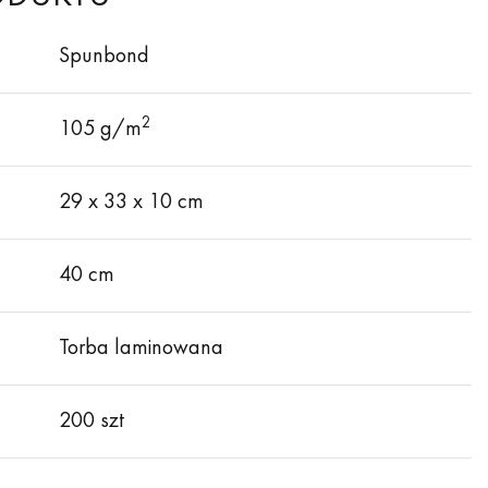
Spunbond
2
105 g/m
29 х 33 х 10 cm
40 cm
Torba laminowana
200 szt