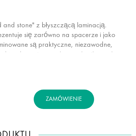
and stone" z błyszczącą laminacją.
rezentuje się zarówno na spacerze i jako
aminowane są praktyczne, niezawodne,
 od toreb papierowych czy plastikowych
toda druku pozwala na zastosowanie
akości. Laminowanie błyszczące lub matowe
orne na wilgoć i zwiększa jego
ZAMÓWIENIE
ODUKTU