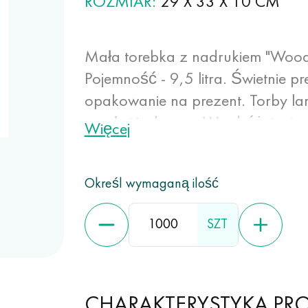
ROZMIAR
29 Х 33 Х 10 CM
Mała torebka z nadrukiem "Wood 
Pojemność - 9,5 litra. Świetnie p
opakowanie na prezent. Torby l
trwałe i jaskrawe. W odróżnieniu
Więcej
posłużą wielokrotnie dłużej. Me
dowolnych obrazów o wysokiej j
Określ wymaganą ilość
nadaje spunbond właściwości odp
właściwości.
SZT
CHARAKTERYSTYKA PR