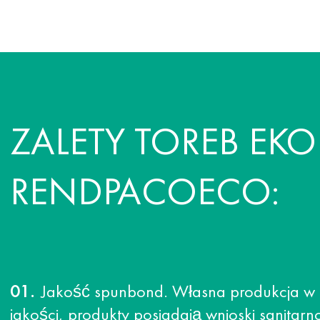
ZALETY TOREB EK
RENDPACOECO:
Jakość spunbond. Własna produkcja w p
jakości, produkty posiadają wnioski sanitarno