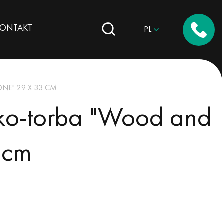
KONTAKT
PL
E" 29 X 33 CM
ko-torba "Wood and
 cm