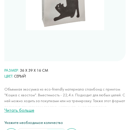
РАЗМЕР
36 X 39 X 16 СМ
ЦВЕТ
СЕРЫЙ
Объемная экосумка из eco-friendly материала спанбонд с принтом
"Кошка с хвостом". Вместимость - 22,4 л. Подходит для любых целей. С
ней можно ходить за покупками или на тренировку. Также этот формат
подходит для упаковки товара, например, в нее прекрасно
Читать больше
помещается средняя коробка от обуви. Эти сумки чрезвычайно
удобны в повседневном использовании: очень вместительные, легкие,
Укажите необходимое количество
не растягиваются, не мнутся, занимают мало места, стойко держат