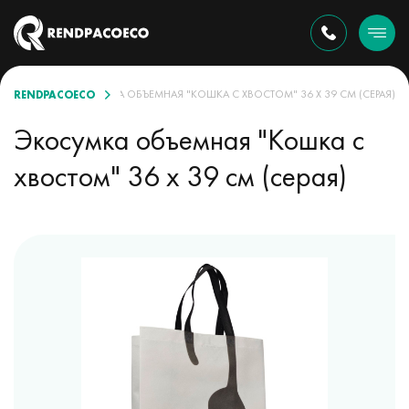
RENDPACOECO
ТИМЕНТЕ
ЭКОСУМКА ОБЪЕМНАЯ "КОШКА С ХВОСТОМ" 36 Х 39 СМ (СЕРАЯ)
Экосумка объемная "Кошка с
хвостом" 36 х 39 см (серая)