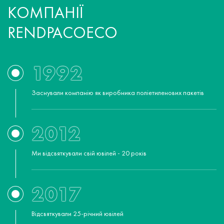
КОМПАНІЇ
RENDPACOECO
1992
Заснували компанію як виробника поліетиленових пакетів
2012
Ми відсвяткували свій ювілей - 20 років
2017
Відсвяткували 25-річний ювілей