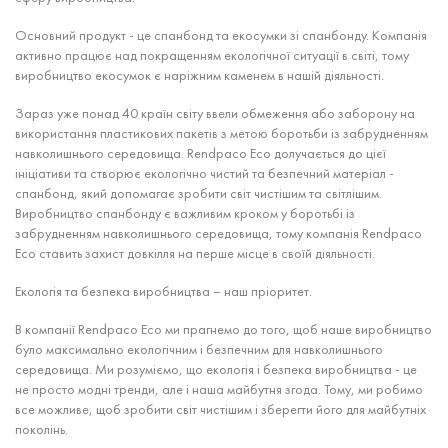
Основний продукт - це спанбонд та екосумки зі спанбонду. Компанія
активно працює над покращенням екологічної ситуації в світі, тому
виробництво екосумок є наріжним каменем в нашій діяльності.
Зараз уже понад 40 країн світу ввели обмеження або заборону на
використання пластикових пакетів з метою боротьби із забрудненням
навколишнього середовища. Rendpaco Eco долучається до цієї
ініціативи та створює екологічно чистий та безпечний матеріал -
спанбонд, який допомагає зробити світ чистішим та світлішим.
Виробництво спанбонду є важливим кроком у боротьбі із
забрудненням навколишнього середовища, тому компанія Rendpaco
Eco ставить захист довкілля на перше місце в своїй діяльності.
Екологія та безпека виробництва – наш пріоритет.
В компанії Rendpaco Eco ми прагнемо до того, щоб наше виробництво
було максимально екологічним і безпечним для навколишнього
середовища. Ми розуміємо, що екологія і безпека виробництва - це
не просто модні тренди, але і наша майбутня згода. Тому, ми робимо
все можливе, щоб зробити світ чистішим і зберегти його для майбутніх
поколінь.