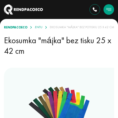
RENDPACOECO
EKOSUMKY V SORTIMENTU
EKOSUMKA "MÁJKA" BEZ POTISKU 25 X 42 CM
Ekosumka "májka" bez tisku 25 x
42 cm