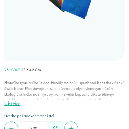
VELIKOST
25 X 42 CM
Ekotaška typu "tričko" z eco-friendly materiálu spunbond bez tisku v široké
škále barev. Představuje unikátní náhradu polyethylenovým tričkům.
Ekologická trička naší výroby mají největší kapacitu díky zvětšeným
skládáním. Ve srovnání s plastovými tričky a papírovými taškami se
Číst více
ekologická trička neroztrhnou při náhodných proraženích a řezech. Mají
vysokou vzdušnost, jsou vhodné pro balení a skladování potravin.
Uveďte požadované množství
KS