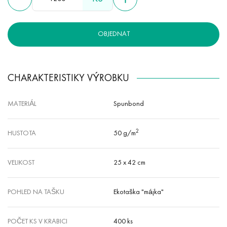
OBJEDNAT
CHARAKTERISTIKY VÝROBKU
MATERIÁL
Spunbond
2
HUSTOTA
50 g/m
VELIKOST
25 x 42 cm
POHLED NA TAŠKU
Ekotaška "májka"
POČET KS V KRABICI
400 ks