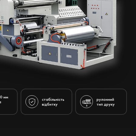
0 мм
стабільність
рулонний
а
відбитку
тип друку