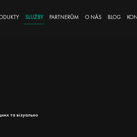
ODUKTY
SLUŽBY
PARTNERŮM
O NÁS
BLOG
KON
цних та візуально