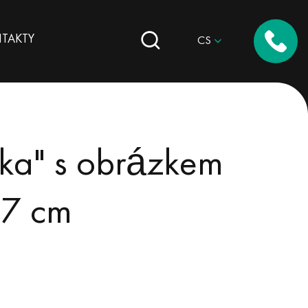
TAKTY
CS
ka" s obrázkem
47 cm