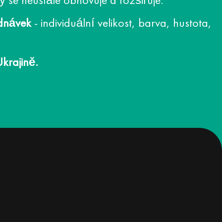
ý se neustále obnovuje a rozšiřuje.
dnávek
- individuální velikost, barva, hustota,
krajině.