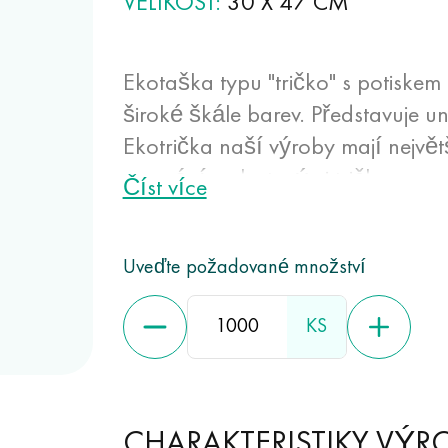
VELIKOST
30 X 47 CM
Ekotaška typu "tričko" s potiskem
široké škále barev. Představuje un
Ekotrička naší výroby mají nejvě
srovnání s plastovými tričky a pa
Číst více
náhodných propíchnutích a řeze
vhodné pro balení a skladování p
Uveďte požadované množství
KS
CHARAKTERISTIKY VÝR