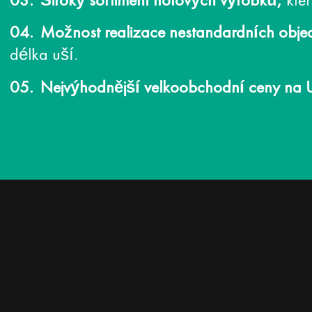
Široký sortiment hotových výrobků,
kter
Možnost realizace nestandardních obje
délka uší.
Nejvýhodnější velkoobchodní ceny na U