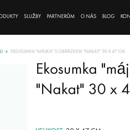
ODUKTY
SLUŽBY
PARTNERŮM
O NÁS
BLOG
KON
U
EKOSUMKA "MÁJKA" S OBRÁZKEM "NAKAT" 30 X 47 CM
Ekosumka "máj
"Nakat" 30 x 