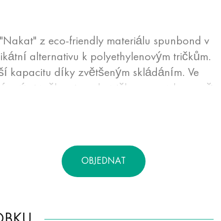
 "Nakat" z eco-friendly materiálu spunbond v
ikátní alternativu k polyethylenovým tričkům.
tší kapacitu díky zvětšeným skládáním. Ve
pírovými taškami se ekotrička neroztrhnou při
ch. Mají vysokou vzduchopropustnost,
otravin.
OBJEDNAT
OBKU