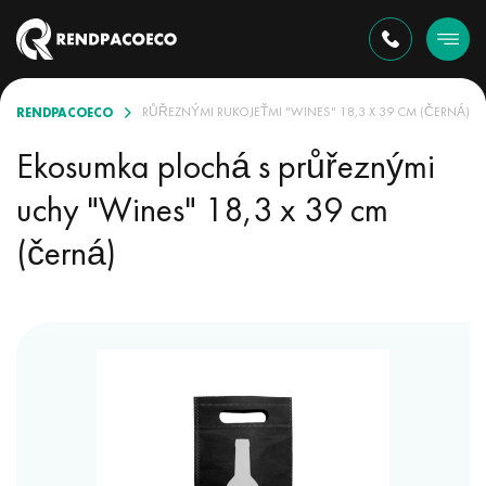
RENDPACOECO
EKOSUMKA PLOCHÁ S PRŮŘEZNÝMI RUKOJEŤMI "WINES" 18,3 X 39 CM (ČERNÁ)
Ekosumka plochá s průřeznými
uchy "Wines" 18,3 x 39 cm
(černá)