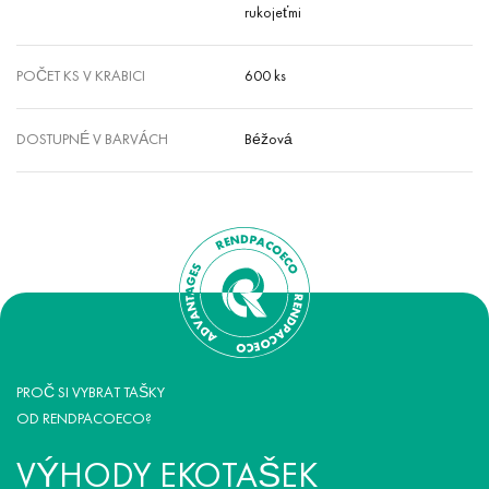
rukojeťmi
POČET KS V KRABICI
600 ks
DOSTUPNÉ V BARVÁCH
Béžová
PROČ SI VYBRAT TAŠKY
OD RENDPACOECO?
VÝHODY EKOTAŠEK