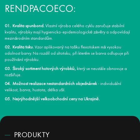
RENDPACOECO:
Kvalita spunbond.
Vlastní výroba celého cyklu zaručuje stabilní
kvalitu, výrobky mají hygienicko-epidemiologické závěry a odpovídají
mezinárodním standardům.
Kvalita tisku.
Vzor aplikovaný na tašku flexotiskem má vysokou
odolnost barvy. Na rozdíl od sítotisku, při kterém se barva odlupuje při
používání výrobku.
Široký sortiment hotových výrobků,
který se neustále obnovuje a
rozšiřuje.
Možnost realizace nestandardních objednávek
- individuální
velikost, barva, hustota, délka uší.
Nejvýhodnější velkoobchodní ceny na Ukrajině.
PRODUKTY