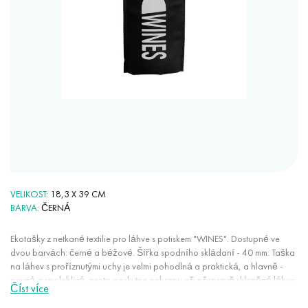
VELIKOST
18,3 X 39 CM
BARVA
ČERNÁ
Ekotašky z netkané textilie pro láhve s potiskem "WINES". Dostupné ve
dvou barvách: černé a béžové. Šířka spodního skládaní - 40 mm. Taška
na láhev s proříznutými uchy je velmi pohodlná a praktická, a hlavně -
pevná a spolehlivá, proto poskytne ochranu při přepravě skleněné láhve.
Číst více
Vypadá stylově a originálně. Udělá z dárku maximálně reprezentativní a