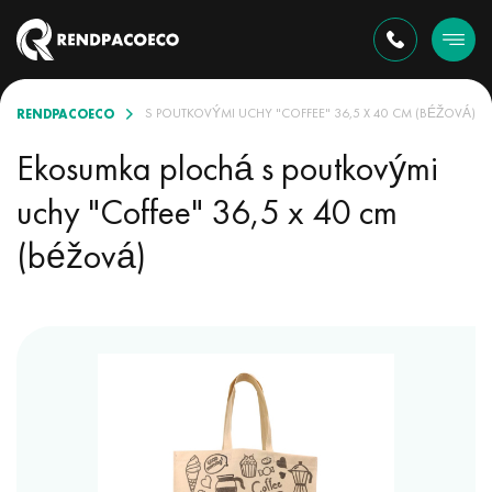
RENDPACOECO
EKOSUMKA PLOCHÁ S POUTKOVÝMI UCHY "COFFEE" 36,5 X 40 CM (BÉŽOVÁ)
Ekosumka plochá s poutkovými
uchy "Coffee" 36,5 x 40 cm
(béžová)