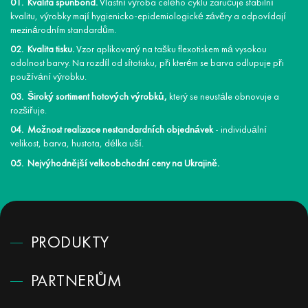
Kvalita spunbond.
Vlastní výroba celého cyklu zaručuje stabilní
kvalitu, výrobky mají hygienicko-epidemiologické závěry a odpovídají
mezinárodním standardům.
Kvalita tisku.
Vzor aplikovaný na tašku flexotiskem má vysokou
odolnost barvy. Na rozdíl od sítotisku, při kterém se barva odlupuje při
používání výrobku.
Široký sortiment hotových výrobků,
který se neustále obnovuje a
rozšiřuje.
Možnost realizace nestandardních objednávek
- individuální
velikost, barva, hustota, délka uší.
Nejvýhodnější velkoobchodní ceny na Ukrajině.
PRODUKTY
PARTNERŮM