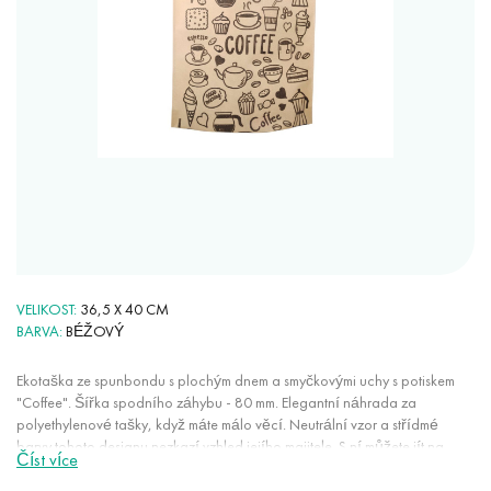
VELIKOST
36,5 X 40 CM
BARVA
BÉŽOVÝ
Ekotaška ze spunbondu s plochým dnem a smyčkovými uchy s potiskem
"Coffee". Šířka spodního záhybu - 80 mm. Elegantní náhrada za
polyethylenové tašky, když máte málo věcí. Neutrální vzor a střídmé
barvy tohoto designu nezkazí vzhled jejího majitele. S ní můžete jít na
Číst více
procházku, do školy, do obchodu, na trénink, na pláž. Také je ideální