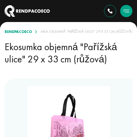
RENDPACOECO
SORTIMENTU
EKOSUMKA OBJEMNÁ "PAŘÍŽSKÁ ULICE" 29 X 33 CM (RŮŽOVÁ)
Ekosumka objemná "Pařížská
ulice" 29 x 33 cm (růžová)