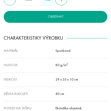
hypoalergenní, odolný vůči vlhkosti a teplu.
OBJEDNAT
CHARAKTERISTIKY VÝROBKU
MATERIÁL
Spunbond
2
HUSTOTA
80 g/m
VELIKOST
29 х 33 х 10 cm
DÉLKA RUKOJETI
40 cm
POHLED NA TAŠKU
Ekotaška objemná