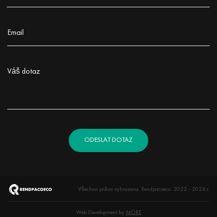
Заполните поле!
Email
Заполните поле!
Váš dotaz
Заполните поле!
ODESLAT DOTAZ
Všechna práva vyhrazena. Rendpacoeco. 2022 - 2026 r.
Web Development by
MORE