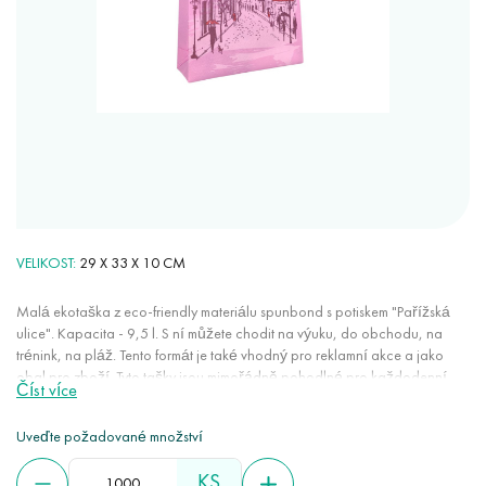
VELIKOST
29 Х 33 Х 10 CM
Malá ekotaška z eco-friendly materiálu spunbond s potiskem "Pařížská
ulice". Kapacita - 9,5 l. S ní můžete chodit na výuku, do obchodu, na
trénink, na pláž. Tento formát je také vhodný pro reklamní akce a jako
obal pro zboží. Tyto tašky jsou mimořádně pohodlné pro každodenní
Číst více
použití: jsou lehké, neroztahují se, nemnou se, zabírají málo místa, dobře
drží barvu, neelektrizují se. Spunbond je 100% eco-friendly materiál,
Uveďte požadované množství
protože je recyklovatelný, vyrábí se z obnovitelných zdrojů a při rozkladu
neškodí životnímu prostředí. Kromě toho je velmi pevný, netoxický,
KS