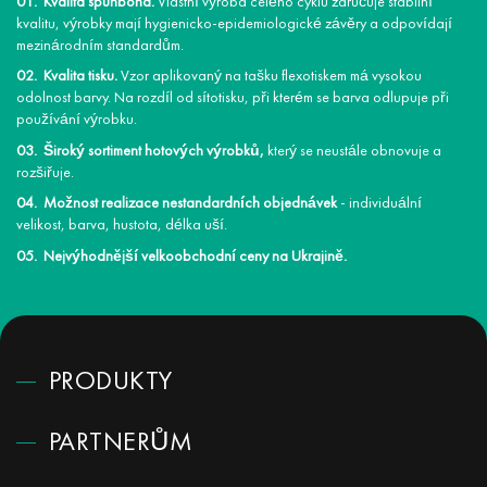
Kvalita spunbond.
Vlastní výroba celého cyklu zaručuje stabilní
kvalitu, výrobky mají hygienicko-epidemiologické závěry a odpovídají
mezinárodním standardům.
Kvalita tisku.
Vzor aplikovaný na tašku flexotiskem má vysokou
odolnost barvy. Na rozdíl od sítotisku, při kterém se barva odlupuje při
používání výrobku.
Široký sortiment hotových výrobků,
který se neustále obnovuje a
rozšiřuje.
Možnost realizace nestandardních objednávek
- individuální
velikost, barva, hustota, délka uší.
Nejvýhodnější velkoobchodní ceny na Ukrajině.
PRODUKTY
PARTNERŮM