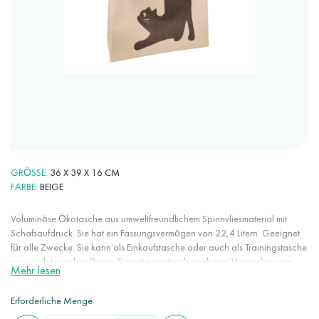
GRÖSSE
36 X 39 X 16 CM
FARBE
BEIGE
Voluminöse Ökotasche aus umweltfreundlichem Spinnvliesmaterial mit
Schafsaufdruck. Sie hat ein Fassungsvermögen von 22,4 Litern. Geeignet
für alle Zwecke. Sie kann als Einkaufstasche oder auch als Trainingstasche
verwendet werden. Dieses Format eignet sich auch zum Verpacken von
Mehr lesen
Waren, zum Beispiel passt ein mittelgroßer Schuhkarton perfekt hinein.
Diese Taschen sind äußerst praktisch für den täglichen Gebrauch: sehr
Erforderliche Menge
geräumig, leicht, leihen nicht aus, knittern nicht, nehmen wenig Platz weg,