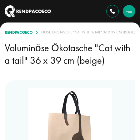
RENDPACOECO
 SORTIMENT
VOLUMINÖSE ÖKOTASCHE "CAT WITH A TAIL" 36 X 39 CM (BEIGE)
Voluminöse Ökotasche "Cat with
a tail" 36 x 39 cm (beige)