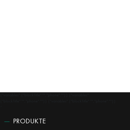
{"variables":{"blockTitle":"","phone":""}} {"variables":
{"blockTitle":"","phone":""}} {"variables":{"blockTitle":"","phone":""}}
{"variables":{"blockTitle":"","phone":""}}
PRODUKTE