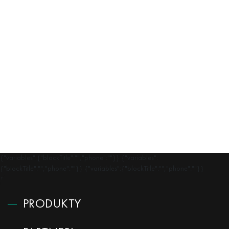
{"variables":{"blockTitle":"","phone":""}} {"variables":
{"blockTitle":"","phone":""}} {"variables":{"blockTitle":"","phone":""}}
{"variables":{"blockTitle":"","phone":""}}
PRODUKTY