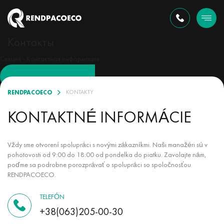
Контакты
Секция - Контактная информация
RENDPACOECO
KONTAKTY
KONTAKTNÉ INFORMÁCIE
Vždy sme otvorení spolupráci s novými zákazníkmi. Naši manažéri sú v
pohotovosti od 9:00 do 18:00 od pondelka do piatku. Zavolajte nám,
poďme sa podrobne porozprávať o spolupráci so spoločnosťou
RENDPACOECO.
TELEFÓN
+38(063)205-00-30