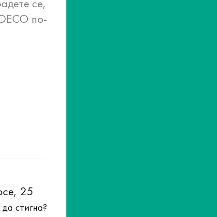
адете се,
COECO по-
осе, 25
 да стигна?