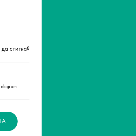
 да стигна?
Telegram
ТА