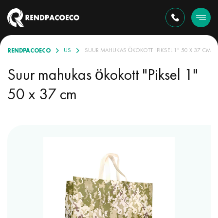
RENDPACOECO
DE
ÖKO-KOTID VALIKUS
SUUR MAHUKAS ÖKOKOTT "PIKSEL 1" 50 X 37 CM
Suur mahukas ökokott "Piksel 1"
50 x 37 cm