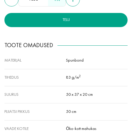
mittetoksiline, hüpoallergeenne, niiskus- ja kuumakindel.
TELLI
TOOTE OMADUSED
MATERJAL
Spunbond
2
TIHEDUS
83 g/m
SUURUS
50 x 37 x 20 cm
PLIIATSI PIKKUS
50 cm
VAADE KOTILE
Öko-kott mahukas