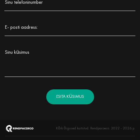
Sinu telefoninumber
Заполните поле!
E- posti aadress:
Заполните поле!
Sinu küsimus
Заполните поле!
ESITA KÜSIMUS
Kõik õigused kaitstud. Rendpacoeco. 2022 - 2026 р.