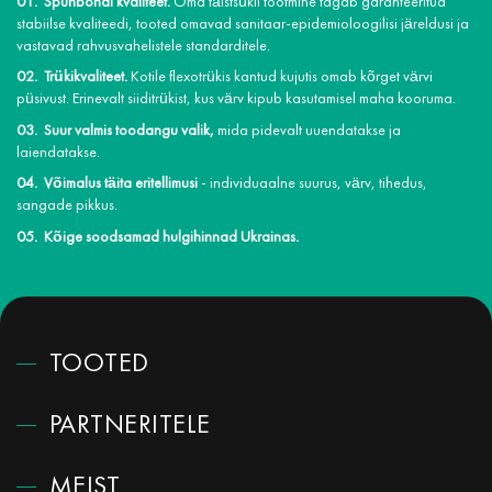
Spunbondi kvaliteet.
Oma täistsükli tootmine tagab garanteeritud
stabiilse kvaliteedi, tooted omavad sanitaar-epidemioloogilisi järeldusi ja
vastavad rahvusvahelistele standarditele.
Trükikvaliteet.
Kotile flexotrükis kantud kujutis omab kõrget värvi
püsivust. Erinevalt siiditrükist, kus värv kipub kasutamisel maha kooruma.
Suur valmis toodangu valik,
mida pidevalt uuendatakse ja
laiendatakse.
Võimalus täita eritellimusi
- individuaalne suurus, värv, tihedus,
sangade pikkus.
Kõige soodsamad hulgihinnad Ukrainas.
TOOTED
PARTNERITELE
MEIST