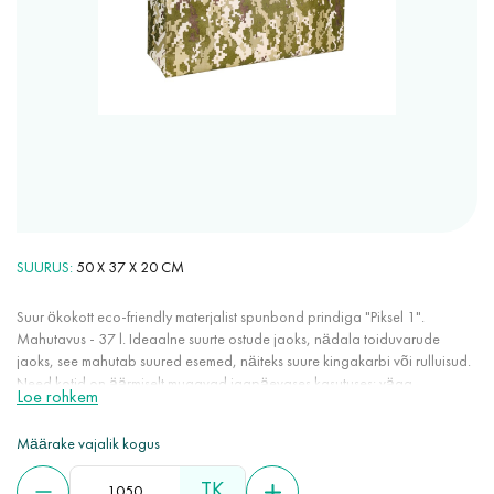
SUURUS
50 X 37 X 20 CM
Suur ökokott eco-friendly materjalist spunbond prindiga "Piksel 1".
Mahutavus - 37 l. Ideaalne suurte ostude jaoks, nädala toiduvarude
jaoks, see mahutab suured esemed, näiteks suure kingakarbi või rulluisud.
Need kotid on äärmiselt mugavad igapäevases kasutuses: väga
Loe rohkem
mahukad, kerged, ei veni välja, ei kortsu, võtavad vähe ruumi, hoiavad
värvi stabiilselt, ei tekita staatilist elektrit. Spunbond on 100% eco-friendly
Määrake vajalik kogus
materjal, kuna see on taaskasutatav, valmistatud taastuvatest ressurssidest,
ei kahjusta keskkonda lagunemisel. Lisaks on see väga vastupidav,
TK