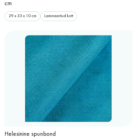
cm
29 x 33 x 10 cm
Lamineeritud kott
Helesinine spunbond