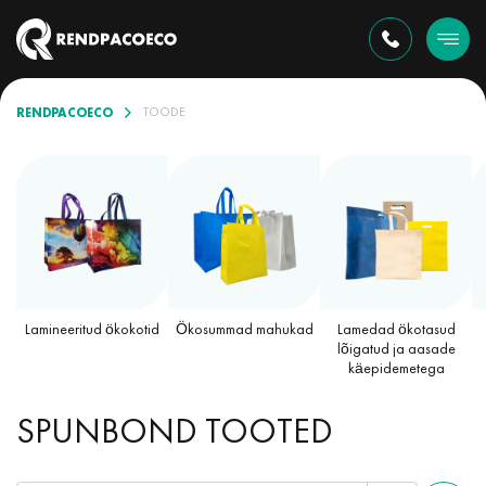
RENDPACOECO
TOODE
Lamineeritud ökokotid
Ökosummad mahukad
Lamedad ökotasud
lõigatud ja aasade
käepidemetega
SPUNBOND TOOTED