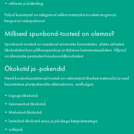
reklaam ja bränding.
Paljud kasutajad on märganud sellest materjalist toodete mugavust,
kergust ja vastupidavust.
Milliseid spunbond-tooteid on olemas?
Spunbond-tooteid on saadaval erinevates formaatides, alates stiilsetest
ökokottidest kuni põllumajanduse ja tööstuse kaitsematerjalideni. Allpool
on ülevaade peamistest kasutusvaldkondadest.
Ökokotid ja -pakendid
Need korduvkasutatavad tooted on valmistatud tihedast materjalist ja neid
kasutatakse plastpakendite alternatiivina, sealhulgas:
logoga ökokotid;
lamineeritud ökokotid;
Mahukad ökokotid;
lamedad ökokotid aasa ja piludega käepidemetega
ostlejad;