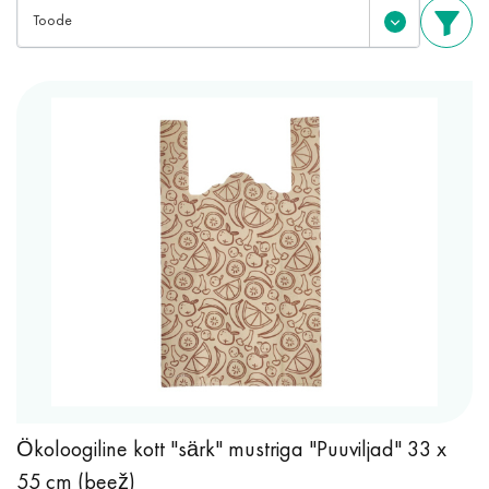
Toode
Ökoloogiline kott "särk" mustriga "Puuviljad" 33 x
55 cm (beež)