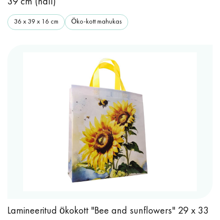
39 cm (hall)
36 x 39 x 16 cm
Öko-kott mahukas
Lamineeritud ökokott "Bee and sunflowers" 29 x 33