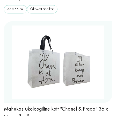
33 x 55 cm
Ökokott "maika"
Mahukas ökoloogiline kott "Chanel & Prada" 36 x