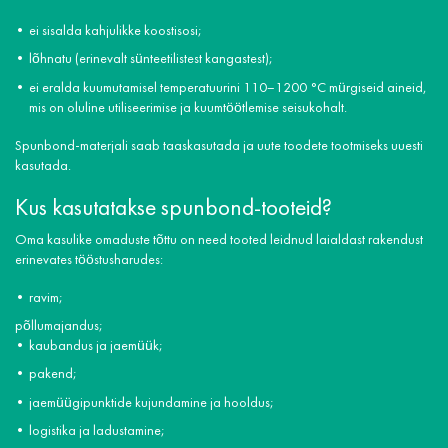
ei sisalda kahjulikke koostisosi;
lõhnatu (erinevalt sünteetilistest kangastest);
ei eralda kuumutamisel temperatuurini 110–1200 °C mürgiseid aineid,
mis on oluline utiliseerimise ja kuumtöötlemise seisukohalt.
Spunbond-materjali saab taaskasutada ja uute toodete tootmiseks uuesti
kasutada.
Kus kasutatakse spunbond-tooteid?
Oma kasulike omaduste tõttu on need tooted leidnud laialdast rakendust
erinevates tööstusharudes:
ravim;
põllumajandus;
kaubandus ja jaemüük;
pakend;
jaemüügipunktide kujundamine ja hooldus;
logistika ja ladustamine;