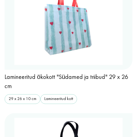
Lamineeritud ökokott "Südamed ja triibud" 29 x 26
cm
29 x 26 x 10 cm
Lamineeritud kott