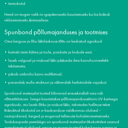
termokotid.
Need on mugav valik nii igapäevaseks kasutamiseks kui ka brändi
reklaamimiseks ärimaailmas.
Spunbond põllumajanduses ja tootmises
Oma kerguse ja õhu läbilaskvuse tõttu on kedratud agrokiud:
kaitseb taimi külma ja tuule, putukate ja lindude eest;
laseb valgusel ja niiskusel läbi pääseda ilma kasvuhooneefekti
tekitamata;
pärsib umbrohu kasvu multšimisel;
parandab mulla struktuuri ja vähendab herbitsiidide vajadust.
Spunbond-materjalist tooted hõivavad enesekindlalt oma niši
võtmetööstuses. Seega kasutatakse põllumajandussektoris UV-kaitsega
agrokiudu, mis laseb õhku ja niiskust läbi, takistades hallituse teket.
Bränditud ökokotid on e-kaubanduse valdkonnas olulised –
vastupidavad, kerged ja mugavad tellimuste kohaletoimetamiseks.
Toidukaupade jaemüügis on spunbond-materjalist ökokottidest saanud
asendamatud abilised: neisse on mugav tooteid kohe kassas panna ja