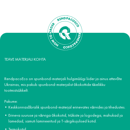
TEAVE MATERJALI KOHTA
RendpacoEco on spunbond-materjali hulgimüügi liider ja ainus ettevõte
Ukrainas, mis pakub spunbond-materjalist ökokottide täielikku
tootmistsükkelt.
Pakume:
Keskkonnasõbralik spunbond-materjal erinevates värvides ja tihedustes.
Erineva suuruse ja värviga ökokotid, trükiste ja logodega, mahukad ja
lamedad, samuti lamineeritud ja T-särgikujulised kotid.
Termokotid.