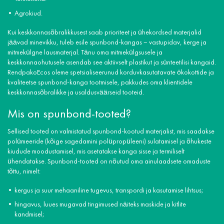
Agrokiud.
Kui keskkonnasõbralikkusest saab prioriteet ja ühekordsed materjalid
jäävad minevikku, tuleb esile spunbond-kangas – vastupidav, kerge ja
mitmekülgne lausmaterjal. Tänu oma mitmekülgsusele ja
keskkonnaohutusele asendab see aktiivselt plastikut ja sünteetilisi kangaid.
RendpakoEcos oleme spetsialiseerunud korduvkasutatavate ökokottide ja
kvaliteetse spunbond-kanga tootmisele, pakkudes oma klientidele
keskkonnasõbralikke ja usaldusväärseid tooteid.
Mis on spunbond-tooted?
Sellised tooted on valmistatud spunbond-kootud materjalist, mis saadakse
polümeeride (kõige sagedamini polüpropüleeni) sulatamisel ja õhukeste
kiudude moodustamisel, mis asetatakse kanga sisse ja termiliselt
ühendatakse. Spunbond-tooted on nõutud oma ainulaadsete omaduste
tõttu, nimelt:
kergus ja suur mehaaniline tugevus, transpordi ja kasutamise lihtsus;
hingavus, luues mugavad tingimused näiteks maskide ja kitlite
kandmisel;