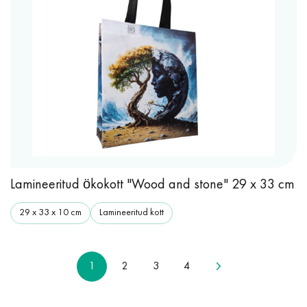
Lamineeritud ökokott "Wood and stone" 29 x 33 cm
29 x 33 x 10 cm
Lamineeritud kott
1
2
3
4