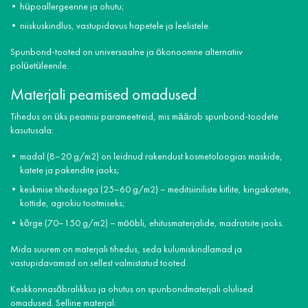
hüpoallergeenne ja ohutu;
niiskuskindlus, vastupidavus hapetele ja leelistele.
Spunbond-tooted on universaalne ja ökonoomne alternatiiv
polüetüleenile.
Materjali peamised omadused
Tihedus on üks peamisi parameetreid, mis määrab spunbond-toodete
kasutusala:
madal (8–20 g/m2) on leidnud rakendust kosmetoloogias maskide,
katete ja pakendite jaoks;
keskmise tihedusega (25–60 g/m2) – meditsiiniliste kitlite, kingakatete,
kottide, agrokiu tootmiseks;
kõrge (70–150 g/m2) – mööbli, ehitusmaterjalide, madratsite jaoks.
Mida suurem on materjali tihedus, seda kulumiskindlamad ja
vastupidavamad on sellest valmistatud tooted.
Keskkonnasõbralikkus ja ohutus on spunbondmaterjali olulised
omadused. Selline materjal: