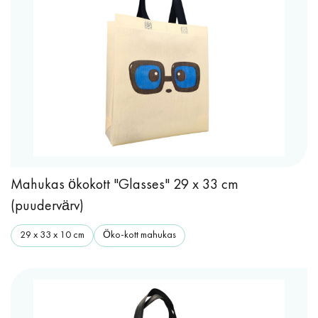
Mahukas ökokott "Glasses" 29 x 33 cm
(puudervärv)
29 x 33 x 10 cm
Öko-kott mahukas