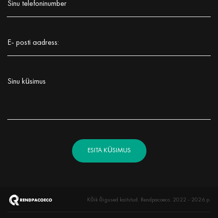
Sinu telefoninumber
Заполните поле!
E- posti aadress:
Заполните поле!
Sinu küsimus
Заполните поле!
ESITA KÜSIMUS
Kõik õigused kaitstud. Rendpacoeco. 2022 - 2026 р.