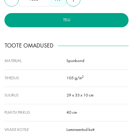
TELLI
TOOTE OMADUSED
MATERJAL
Spunbond
2
TIHEDUS
105 g/m
SUURUS
29 x 33 x 10 cm
PLIIATSI PIKKUS
40 cm
VAADE KOTILE
Lamineeritud kott