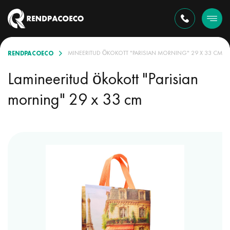
RENDPACOECO
O-KOTID VALIKUS
LAMINEERITUD ÖKOKOTT "PARISIAN MORNING" 29 X 33 CM
Lamineeritud ökokott "Parisian
morning" 29 x 33 cm