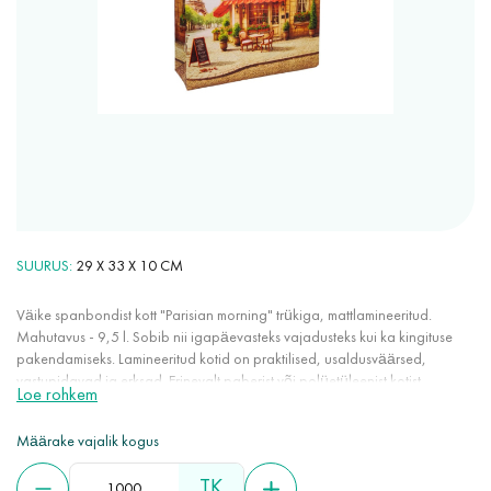
SUURUS
29 X 33 X 10 CM
Väike spanbondist kott "Parisian morning" trükiga, mattlamineeritud.
Mahutavus - 9,5 l. Sobib nii igapäevasteks vajadusteks kui ka kingituse
pakendamiseks. Lamineeritud kotid on praktilised, usaldusväärsed,
vastupidavad ja erksad. Erinevalt paberist või polüetüleenist kotist
Loe rohkem
kestavad need kordades kauem. Trükkimismeetod võimaldab peale kanda
mis tahes kvaliteetseid pilte. Läikiv või matt lamineerimine annab
Määrake vajalik kogus
spanbondile veekindlad omadused ja parandab selle omadusi.
TK