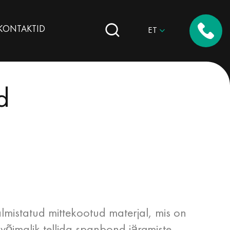
КОNTAKTID
ET
d
mistatud mittekootud materjal, mis on