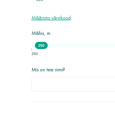
686
Määrata värvikood
Mähis, m
250
250
Mis on teie nimi?