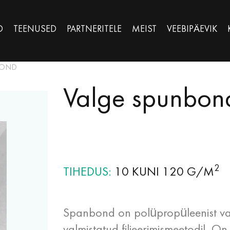
D
TEENUSED
PARTNERITELE
MEIST
VEEBIPÄEVIK
BOND
Valge spunbon
2
TIHEDUS
10 KUNI 120 G/M
Spanbond on polüpropüleenist val