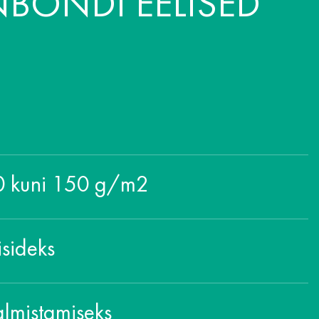
NBONDI EELISED
10 kuni 150 g/m2
isideks
almistamiseks