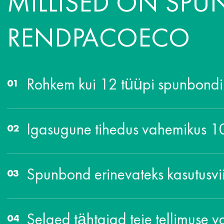
MILLISED ON SPU
RENDPACOECO
Rohkem kui 12 tüüpi spunbondi
Igasugune tihedus vahemikus 
Spunbond erinevateks kasutusvi
Selged tähtajad teie tellimuse v