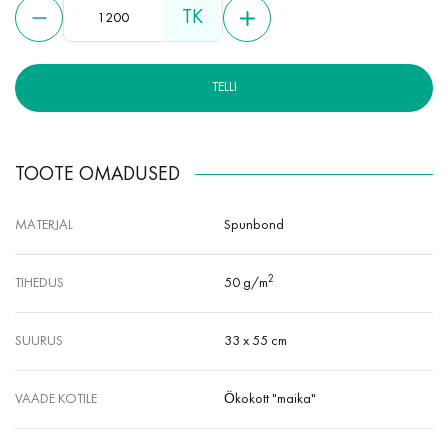
TK
TELLI
TOOTE OMADUSED
MATERJAL
Spunbond
2
TIHEDUS
50 g/m
SUURUS
33 x 55 cm
VAADE KOTILE
Ökokott "maika"