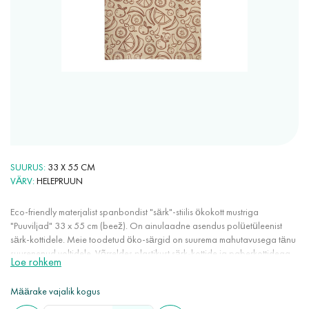
SUURUS
33 X 55 CM
VÄRV
HELEPRUUN
Eco-friendly materjalist spanbondist "särk"-stiilis ökokott mustriga
"Puuviljad" 33 x 55 cm (beež). On ainulaadne asendus polüetüleenist
särk-kottidele. Meie toodetud öko-särgid on suurema mahutavusega tänu
suurenenud voltidele. Võrreldes plastikust särk-kottide ja paberkottidega,
Loe rohkem
ei rebi öko-särgid juhuslike läbistuste ja lõigete korral. Kõrge
õhuläbilaskvusega, sobivad toiduainete pakendamiseks ja hoidmiseks.
Määrake vajalik kogus