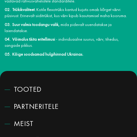
vastavad rahvusvahelistele standarditele.
Trükikvaliteet.
Kotile flexotrükis kantud kujutis omab kõrget värvi
püsivust. Erinevalt siiditrükist, kus värv kipub kasutamisel maha kooruma.
Suur valmis toodangu valik,
mida pidevalt uuendatakse ja
laiendatakse.
Võimalus täita eritellimusi
- individuaalne suurus, värv, tihedus,
sangade pikkus.
Kõige soodsamad hulgihinnad Ukrainas.
TOOTED
PARTNERITELE
MEIST