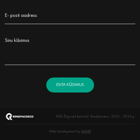
Заполните поле!
E- posti aadress:
Заполните поле!
Sinu küsimus
Заполните поле!
ESITA KÜSIMUS
Kõik õigused kaitstud. Rendpacoeco. 2022 - 2026 р.
Web Development by
MORE