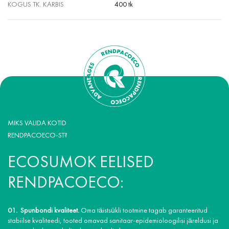
KOGUS TK. KARBIS
400 tk
MIKS VALIDA KOTID
RENDPACOECO-ST?
ECOSUMOK EELISED
RENDPACOECO:
Spunbondi kvaliteet.
Oma täistsükli tootmine tagab garanteeritud
stabiilse kvaliteedi, tooted omavad sanitaar-epidemioloogilisi järeldusi ja