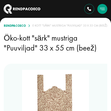
RENDPACOECO
LIKUS
ÖKOLOOGILINE KOTT "SÄRK" MUSTRIGA "PUUVILJAD" 33 X 55 CM (BEEŽ)
Öko-kott "särk" mustriga
"Puuviljad" 33 x 55 cm (beež)