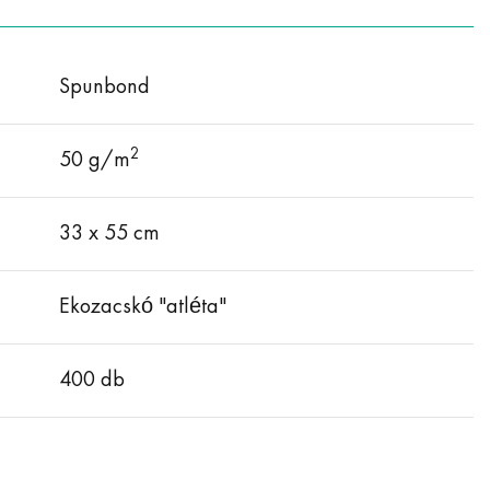
Spunbond
2
50 g/m
33 х 55 cm
Ekozacskó "atléta"
400 db