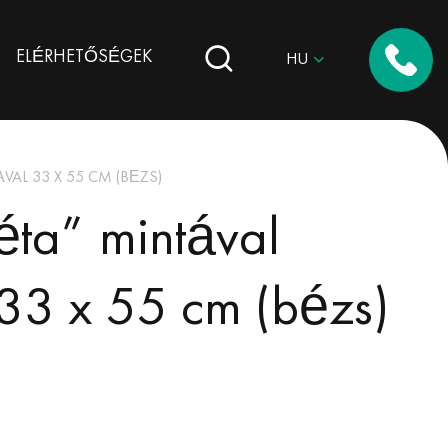
ELÉRHETŐSÉGEK
HU
AL 33 X 55 CM (BÉZS)
éta” mintával
33 x 55 cm (bézs)