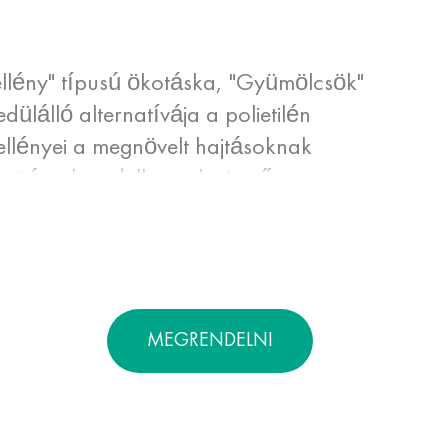
ellény" típusú ökotáska, "Gyümölcsök"
ülálló alternatívája a polietilén
llényei a megnövelt hajtásoknak
citással rendelkeznek. A műanyag
 összehasonlítva az eco-mellények nem
s vágások esetén. Magas légáteresztő
almasak élelmiszerek csomagolására és
MEGRENDELNI