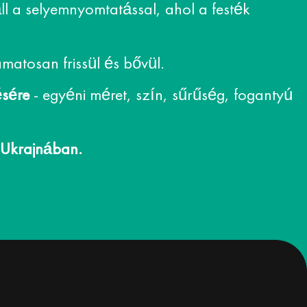
áll a selyemnyomtatással, ahol a festék
matosan frissül és bővül.
ésére
- egyéni méret, szín, sűrűség, fogantyú
 Ukrajnában.