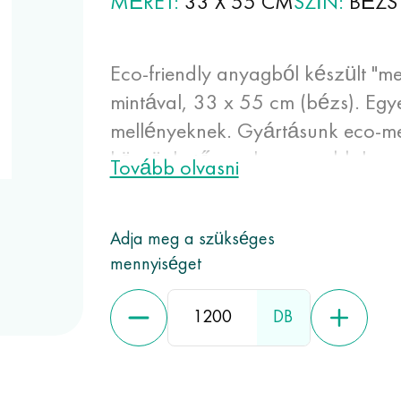
MÉRET
33 Х 55 CM
SZÍN
BÉZS
Eco-friendly anyagból készült "m
mintával, 33 x 55 cm (bézs). Egyed
mellényeknek. Gyártásunk eco-me
köszönhetően a legnagyobb kapa
Tovább olvasni
mellényekkel és papírzacskókkal
szakadnak el véletlen szúrások é
Adja meg a szükséges
képességüknek köszönhetően alk
mennyiséget
tárolására.
DB