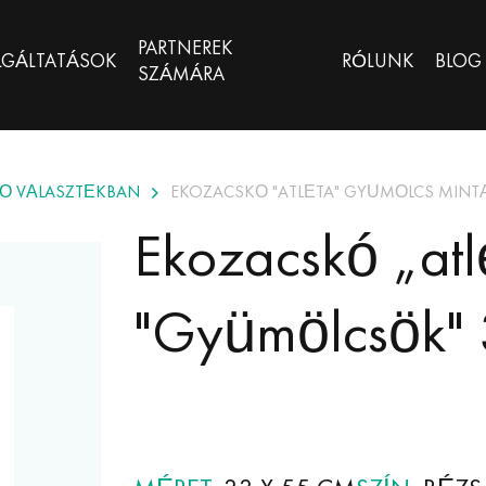
PARTNEREK
LGÁLTATÁSOK
RÓLUNK
BLOG
SZÁMÁRA
Ő VÁLASZTÉKBAN
EKOZACSKÓ "ATLÉTA" GYÜMÖLCS MINTÁV
Ekozacskó „atl
"Gyümölcsök" 