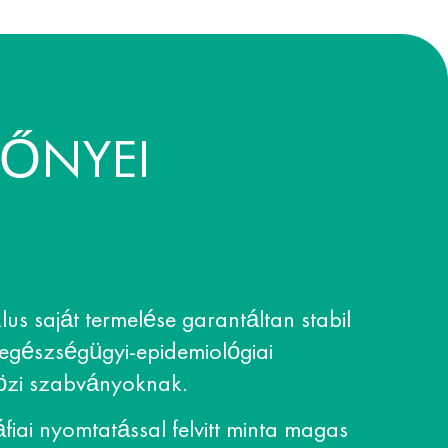
LŐNYEI
klus saját termelése garantáltan stabil
 egészségügyi-epidemiológiai
közi szabványoknak.
fiai nyomtatással felvitt minta magas