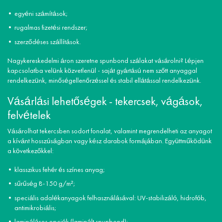
egyéni számítások;
rugalmas fizetési rendszer;
szerződéses szállítások.
Nagykereskedelmi áron szeretne spunbond szálakat vásárolni? Lépjen
kapcsolatba velünk közvetlenül - saját gyártású nem szőtt anyaggal
rendelkezünk, minőségellenőrzéssel és stabil ellátással rendelkezünk.
Vásárlási lehetőségek - tekercsek, vágások,
felvételek
Vásárolhat tekercsben sodort fonalat, valamint megrendelheti az anyagot
a kívánt hosszúságban vagy kész darabok formájában. Együttműködünk
a következőkkel:
klasszikus fehér és színes anyag;
sűrűség 8-150 g/m²;
speciális adalékanyagok felhasználásával: UV-stabilizáló, hidrofób,
antimikrobiális;