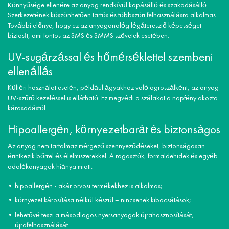
Könnyűsége ellenére az anyag rendkívül kopásálló és szakadásálló.
Szerkezetének köszönhetően tartós és többszöri felhasználásra alkalmas.
További előnye, hogy ez az anyaganalóg légáteresztő képességet
biztosít, ami fontos az SMS és SMMS szövetek esetében.
UV-sugárzással és hőmérséklettel szembeni
ellenállás
Kültéri használat esetén, például ágyakhoz való agroszálként, az anyag
UV-szűrő kezeléssel is ellátható. Ez megvédi a szálakat a napfény okozta
károsodástól.
Hipoallergén, környezetbarát és biztonságos
Az anyag nem tartalmaz mérgező szennyeződéseket, biztonságosan
érintkezik bőrrel és élelmiszerekkel. A ragasztók, formaldehidek és egyéb
adalékanyagok hiánya miatt:
hipoallergén - akár orvosi termékekhez is alkalmas;
környezet károsítása nélkül készül – nincsenek kibocsátások;
lehetővé teszi a másodlagos nyersanyagok újrahasznosítását,
újrafelhasználását.