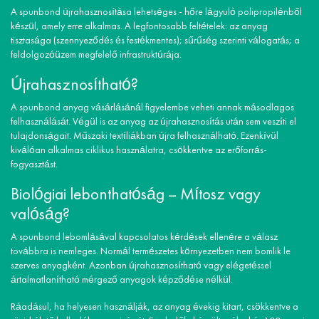
A spunbond újrahasznosítása lehetséges - hőre lágyuló polipropilénből
készül, amely erre alkalmas. A legfontosabb feltételek: az anyag
tisztasága (szennyeződés és festékmentes); sűrűség szerinti válogatás; a
feldolgozóüzem megfelelő infrastruktúrája.
Újrahasznosítható?
A spunbond anyag vásárlásánál figyelembe veheti annak másodlagos
felhasználását. Végül is az anyag az újrahasznosítás után sem veszíti el
tulajdonságait. Műszaki textíliákban újra felhasználható. Ezenkívül
kiválóan alkalmas ciklikus használatra, csökkentve az erőforrás-
fogyasztást.
Biológiai lebonthatóság – Mítosz vagy
valóság?
A spunbond lebomlásával kapcsolatos kérdések ellenére a válasz
továbbra is nemleges. Normál természetes környezetben nem bomlik le
szerves anyagként. Azonban újrahasznosítható vagy elégetéssel
ártalmatlanítható mérgező anyagok képződése nélkül.
Ráadásul, ha helyesen használják, az anyag évekig kitart, csökkentve a