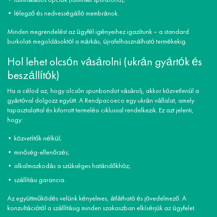
laminálásos opciók (laminált spunbond);
lélegző és nedvességálló membránok.
Minden megrendelést az ügyfél igényeihez igazítunk – a standard
burkolati megoldásoktól a márkás, újrafelhasználható termékekig.
Hol lehet olcsón vásárolni (ukrán gyártók és
beszállítók)
Ha a célod az, hogy olcsón spunbondot vásárolj, akkor közvetlenül a
gyártóval dolgozz együtt. A Rendpacoeco egy ukrán vállalat, amely
tapasztalattal és kiforrott termelési ciklussal rendelkezik. Ez azt jelenti,
hogy:
közvetítők nélkül;
minőség-ellenőrzés;
alkalmazkodás a szükséges határidőkhöz;
szállítási garancia.
Az együttműködés velünk kényelmes, átlátható és jövedelmező. A
konzultációtól a szállításig minden szakaszban elkísérjük az ügyfelet.