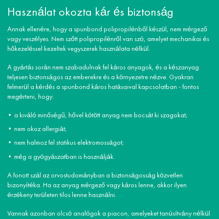
Használat okozta kár és biztonság
Annak ellenére, hogy a spunbond polipropilénből készül, nem mérgező
vagy veszélyes. Nem szőtt polipropilénről van szó, amelyet mechanikai és
hőkezeléssel kezeltek vegyszerek használata nélkül.
A gyártás során nem szabadulnak fel káros anyagok, és a készanyag
teljesen biztonságos az emberekre és a környezetre nézve. Gyakran
felmerül a kérdés a spunbond káros hatásaival kapcsolatban - fontos
megérteni, hogy:
a kiváló minőségű, hővel kötött anyag nem bocsát ki szagokat;
nem okoz allergiát;
nem halmoz fel statikus elektromosságot;
még a gyógyászatban is használják.
A fonott szál az orvostudományban a biztonságosság közvetlen
bizonyítéka. Ha az anyag mérgező vagy káros lenne, akkor ilyen
érzékeny területen tilos lenne használni.
Vannak azonban olcsó analógok a piacon, amelyeket tanúsítvány nélkül