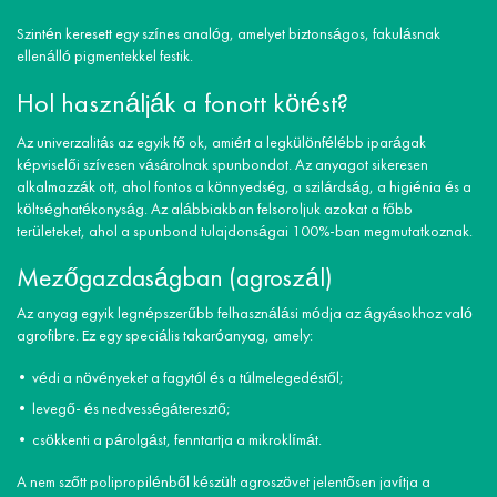
Szintén keresett egy színes analóg, amelyet biztonságos, fakulásnak
ellenálló pigmentekkel festik.
Hol használják a fonott kötést?
Az univerzalitás az egyik fő ok, amiért a legkülönfélébb iparágak
képviselői szívesen vásárolnak spunbondot. Az anyagot sikeresen
alkalmazzák ott, ahol fontos a könnyedség, a szilárdság, a higiénia és a
költséghatékonyság. Az alábbiakban felsoroljuk azokat a főbb
területeket, ahol a spunbond tulajdonságai 100%-ban megmutatkoznak.
Mezőgazdaságban (agroszál)
Az anyag egyik legnépszerűbb felhasználási módja az ágyásokhoz való
agrofibre. Ez egy speciális takaróanyag, amely:
védi a növényeket a fagytól és a túlmelegedéstől;
levegő- és nedvességáteresztő;
csökkenti a párolgást, fenntartja a mikroklímát.
A nem szőtt polipropilénből készült agroszövet jelentősen javítja a