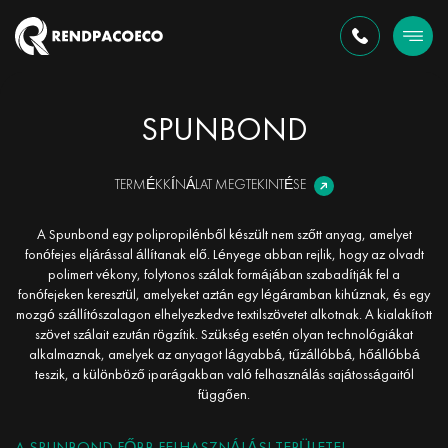
SPUNBOND
TERMÉKKÍNÁLAT MEGTEKINTÉSE
A Spunbond egy polipropilénből készült nem szőtt anyag, amelyet
fonófejes eljárással állítanak elő. Lényege abban rejlik, hogy az olvadt
polimert vékony, folytonos szálak formájában szabadítják fel a
fonófejeken keresztül, amelyeket aztán egy légáramban kihúznak, és egy
mozgó szállítószalagon elhelyezkedve textilszövetet alkotnak. A kialakított
szövet szálait ezután rögzítik. Szükség esetén olyan technológiákat
alkalmaznak, amelyek az anyagot lágyabbá, tűzállóbbá, hőállóbbá
teszik, a különböző iparágakban való felhasználás sajátosságaitól
függően.