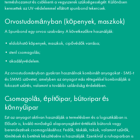
terméshozamot és csökkenti a vegyszerek szükségességét. Különösen
keresettek az UV-védelemmel ellátott spunbond tekercsek.
Orvostudományban (köpenyek, maszkok)
A Spunbond egy orvosi szabvány. A következőkre használják:
eldobható köpenyek, maszkok, cipővédők varrása;
steril csomagolás;
akadályvédelem.
Az orvostudományban gyakran használnak kombinált anyagokat - SMS-t
és SMMS szövetet, amelyben az anyagot más rétegekkel kombinálják a
fokozott szűrés, valamint a további szilárdság érdekében.
Csomagolás, építőipar, bútoripar és
könnyűipar
Ezt az anyagot aktívan használják a termelésben és a logisztikában is.
Először is, kiváló minőségű alapanyagként értékelik bútorok vagy
berendezések csomagolásához. Fedők, táskák, tokok, valamint szűrők,
tömítések és betétek készítésére is használják. Ezenkívül a ruhaiparban is