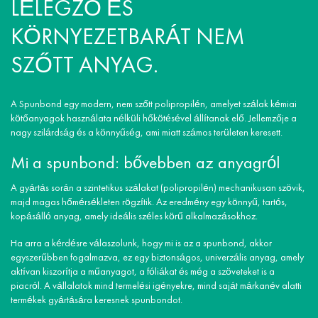
LÉLEGZŐ ÉS
KÖRNYEZETBARÁT NEM
SZŐTT ANYAG.
A Spunbond egy modern, nem szőtt polipropilén, amelyet szálak kémiai
kötőanyagok használata nélküli hőkötésével állítanak elő. Jellemzője a
nagy szilárdság és a könnyűség, ami miatt számos területen keresett.
Mi a spunbond: bővebben az anyagról
A gyártás során a szintetikus szálakat (polipropilén) mechanikusan szövik,
majd magas hőmérsékleten rögzítik. Az eredmény egy könnyű, tartós,
kopásálló anyag, amely ideális széles körű alkalmazásokhoz.
Ha arra a kérdésre válaszolunk, hogy mi is az a spunbond, akkor
egyszerűbben fogalmazva, ez egy biztonságos, univerzális anyag, amely
aktívan kiszorítja a műanyagot, a fóliákat és még a szöveteket is a
piacról. A vállalatok mind termelési igényekre, mind saját márkanév alatti
termékek gyártására keresnek spunbondot.