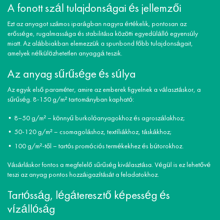
A fonott szál tulajdonságai és jellemzői
Ezt az anyagot számos iparágban nagyra értékelik, pontosan az
erőssége, rugalmassága és stabilitása közötti egyedülálló egyensúly
miatt. Az alábbiakban elemezzük a spunbond főbb tulajdonságait,
amelyek nélkülözhetetlen anyaggá teszik.
Az anyag sűrűsége és súlya
Az egyik első paraméter, amire az emberek figyelnek a választáskor, a
sűrűség. 8-150 g/m² tartományban kapható:
8–50 g/m² – könnyű burkolóanyagokhoz és agroszálakhoz;
50-120 g/m² – csomagoláshoz, textíliákhoz, táskákhoz;
100 g/m²-től – tartós promóciós termékekhez és bútorokhoz.
Vásárláskor fontos a megfelelő sűrűség kiválasztása. Végül is ez lehetővé
teszi az anyag pontos hozzáigazítását a feladatokhoz.
Tartósság, légáteresztő képesség és
vízállóság