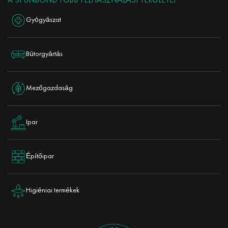
A SPUNBOND FŐBB FELHASZNÁLÁSI TERÜLETEI
Gyógyászat
Bútorgyártás
Mezőgazdaság
Ipar
Építőipar
Higiéniai termékek