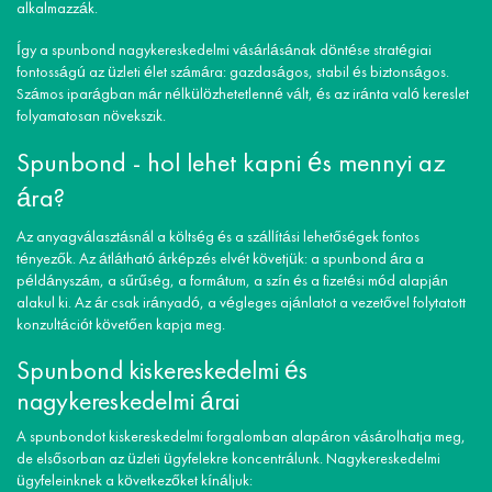
alkalmazzák.
Így a spunbond nagykereskedelmi vásárlásának döntése stratégiai
fontosságú az üzleti élet számára: gazdaságos, stabil és biztonságos.
Számos iparágban már nélkülözhetetlenné vált, és az iránta való kereslet
folyamatosan növekszik.
Spunbond - hol lehet kapni és mennyi az
ára?
Az anyagválasztásnál a költség és a szállítási lehetőségek fontos
tényezők. Az átlátható árképzés elvét követjük: a spunbond ára a
példányszám, a sűrűség, a formátum, a szín és a fizetési mód alapján
alakul ki. Az ár csak irányadó, a végleges ajánlatot a vezetővel folytatott
konzultációt követően kapja meg.
Spunbond kiskereskedelmi és
nagykereskedelmi árai
A spunbondot kiskereskedelmi forgalomban alapáron vásárolhatja meg,
de elsősorban az üzleti ügyfelekre koncentrálunk. Nagykereskedelmi
ügyfeleinknek a következőket kínáljuk: