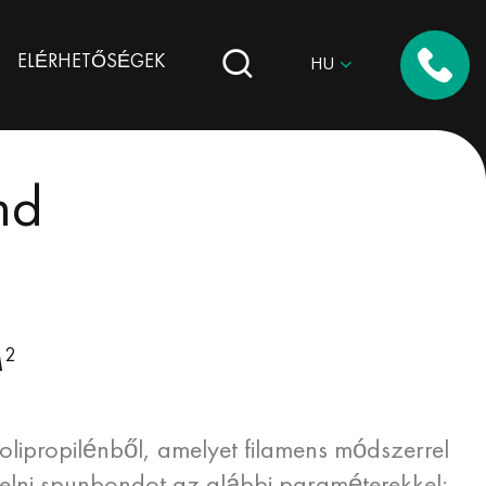
ELÉRHETŐSÉGEK
HU
nd
2
M
ipropilénből, amelyet filamens módszerrel