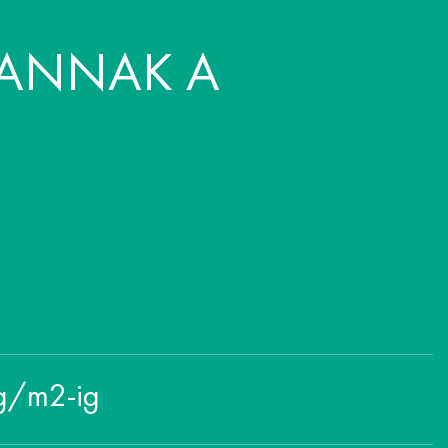
VANNAK A
 g/m2-ig