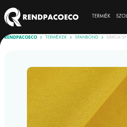
TERMÉK
SZO
RENDPACOECO
TERMÉKEK
SPANBOND
SÁRGA S