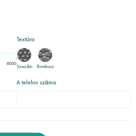
Textúra
8000
Szezám
Rombusz
A telefon száma