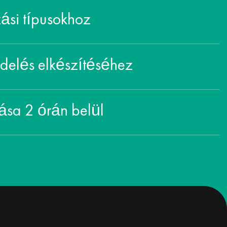
si típusokhoz
delés elkészítéséhez
ása 2 órán belül