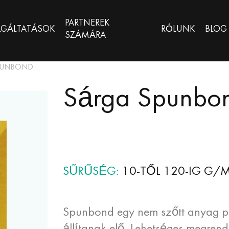
PARTNEREK
LGÁLTATÁSOK
RÓLUNK
BLOG
SZÁMÁRA
PUNBOND
Sárga Spunbo
SŰRŰSÉG
10-TŐL 120-IG G/
Spunbond egy nem szőtt anyag pol