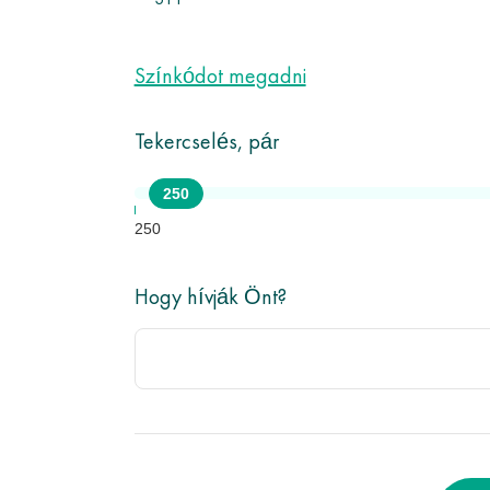
311
Színkódot megadni
Tekercselés, pár
250
250
Hogy hívják Önt?