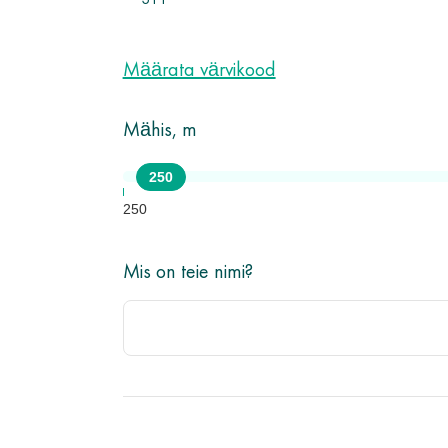
311
Määrata värvikood
Mähis, m
250
250
Mis on teie nimi?