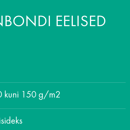
NBONDI EELISED
10 kuni 150 g/m2
isideks