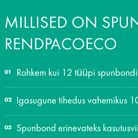
MILLISED ON SPU
RENDPACOECO
Rohkem kui 12 tüüpi spunbondi
Igasugune tihedus vahemikus 
Spunbond erinevateks kasutusvi