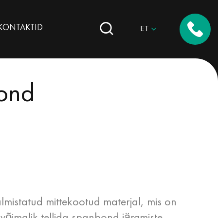
КОNTAKTID
ET
ond
mistatud mittekootud materjal, mis on