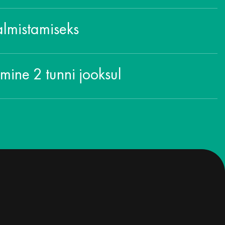
almistamiseks
amine 2 tunni jooksul