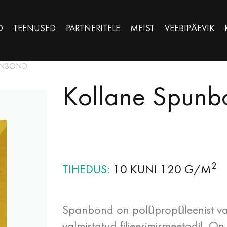
D
TEENUSED
PARTNERITELE
MEIST
VEEBIPÄEVIK
UNBOND
Kollane Spunb
2
TIHEDUS
10 KUNI 120 G/M
Spanbond on polüpropüleenist val