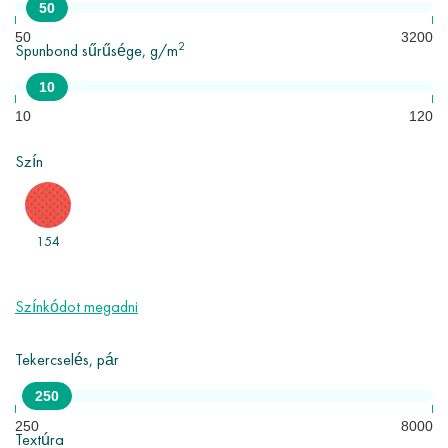
50
ig.
50
3200
2
Spunbond sűrűsége, g/m
A spunbond fő felhasználási területei a gyógyászat, bútorgyártás,
mezőgazdaság, ipar, építőipar, higiéniai termékek és egyebek.
10
Minimális rendelés - 10 tekercs.
10
120
Szín
154
Színkódot megadni
Tekercselés, pár
250
250
8000
Textúra