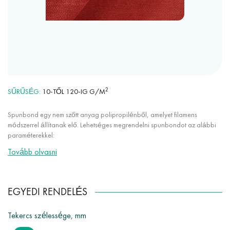
2
SŰRŰSÉG
10-TŐL 120-IG G/M
Spunbond egy nem szőtt anyag polipropilénből, amelyet filamens
módszerrel állítanak elő. Lehetséges megrendelni spunbondot az alábbi
paraméterekkel:
Tovább olvasni
bármely szín a palettánkról (több mint 30 szín);
sűrűség 10 g/m²-től 120 g/m²-ig;
a szövet szélessége 50 mm-től 3200 mm-ig;
EGYEDI RENDELÉS
különleges adalékok használata UV-stabilizáló, vízlepergető,
antimikrobiális.
Tekercs szélessége, mm
Továbbá van lehetőség az egyedi méretre vágásra 50 mm-től 3200 mm-