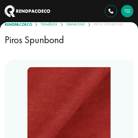
RENDPACOECO
TERMÉKEK
SPANBOND
PIROS SPUNBOND
Piros Spunbond