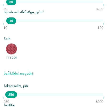
50
ig.
50
3200
2
Spunbond sűrűsége, g/m
A spunbond fő felhasználási területei a gyógyászat, bútorgyártás,
mezőgazdaság, ipar, építőipar, higiéniai termékek és egyebek.
10
Minimális rendelés - 10 tekercs.
10
120
Szín
111209
Színkódot megadni
Tekercselés, pár
250
250
8000
Textúra