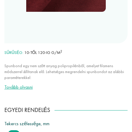
2
SŰRŰSÉG
10-TŐL 120-IG G/M
Spunbond egy nem szőtt anyag polipropilénből, amelyet filamens
módszerrel állítanak elő. Lehetséges megrendelni spunbondot az alábbi
paraméterekkel:
Tovább olvasni
bármely szín a palettánkról (több mint 30 szín);
sűrűség 10 g/m²-től 120 g/m²-ig;
a szövet szélessége 50 mm-től 3200 mm-ig;
EGYEDI RENDELÉS
különleges adalékok használata UV-stabilizáló, vízlepergető,
antimikrobiális.
Tekercs szélessége, mm
Továbbá van lehetőség az egyedi méretre vágásra 50 mm-től 3200 mm-