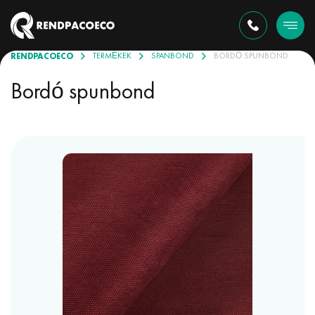
RENDPACOECO
TERMÉKEK
SPANBOND
BORDÓ SPUNBOND
Bordó spunbond