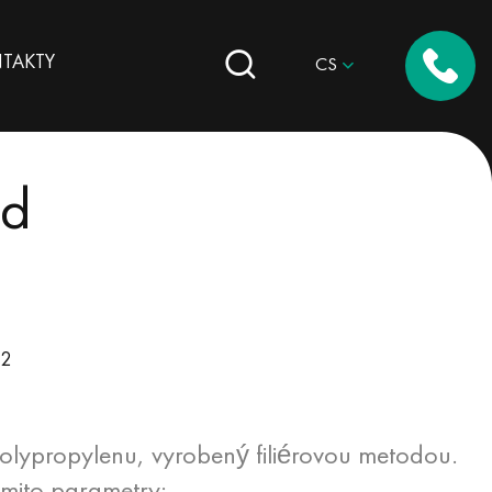
TAKTY
CS
nd
2
olypropylenu, vyrobený filiérovou metodou.