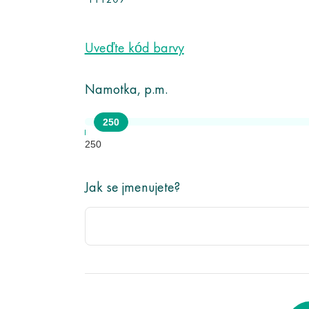
111209
Uveďte kód barvy
Namotka, p.m.
250
250
Jak se jmenujete?