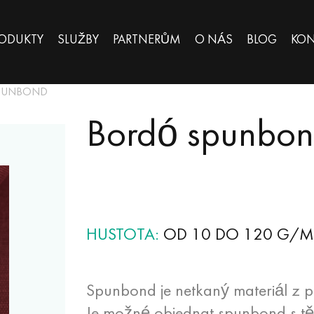
ODUKTY
SLUŽBY
PARTNERŮM
O NÁS
BLOG
KON
PUNBOND
Bordó spunbo
HUSTOTA
OD 10 DO 120 G/M
Spunbond je netkaný materiál z p