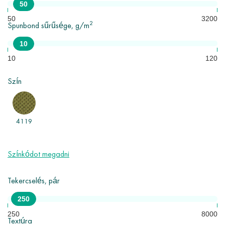
50
ig.
50
3200
2
Spunbond sűrűsége, g/m
A spunbond fő felhasználási területei a gyógyászat, bútorgyártás,
mezőgazdaság, ipar, építőipar, higiéniai termékek és egyebek.
10
Minimális rendelés - 10 tekercs.
10
120
Szín
4119
Színkódot megadni
Tekercselés, pár
250
250
8000
Textúra