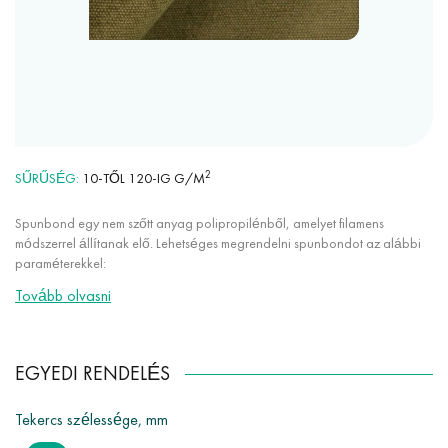
2
SŰRŰSÉG
10-TŐL 120-IG G/M
Spunbond egy nem szőtt anyag polipropilénből, amelyet filamens
módszerrel állítanak elő. Lehetséges megrendelni spunbondot az alábbi
paraméterekkel:
Tovább olvasni
bármely szín a palettánkról (több mint 30 szín);
sűrűség 10 g/m²-től 120 g/m²-ig;
a szövet szélessége 50 mm-től 3200 mm-ig;
EGYEDI RENDELÉS
különleges adalékok használata UV-stabilizáló, vízlepergető,
antimikrobiális.
Tekercs szélessége, mm
Továbbá van lehetőség az egyedi méretre vágásra 50 mm-től 3200 mm-