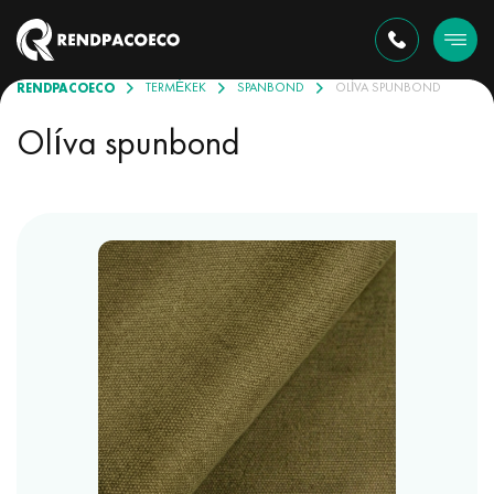
RENDPACOECO
TERMÉKEK
SPANBOND
OLÍVA SPUNBOND
Olíva spunbond