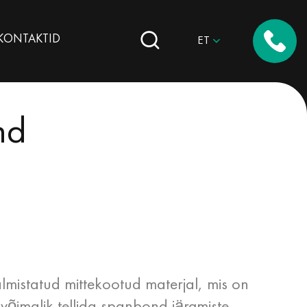
КОNTAKTID
ET
nd
mistatud mittekootud materjal, mis on