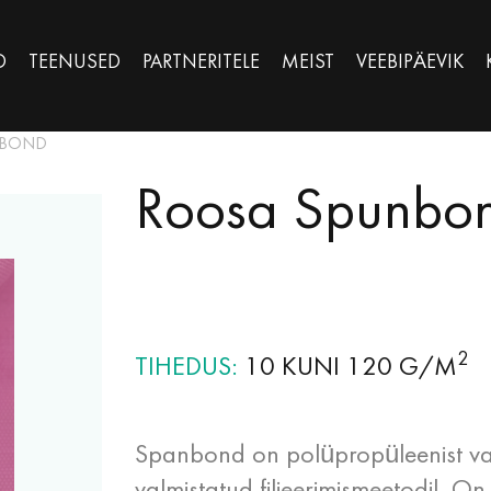
D
TEENUSED
PARTNERITELE
MEIST
VEEBIPÄEVIK
NBOND
Roosa Spunbo
2
TIHEDUS
10 KUNI 120 G/M
Spanbond on polüpropüleenist val