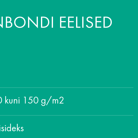
NBONDI EELISED
10 kuni 150 g/m2
isideks