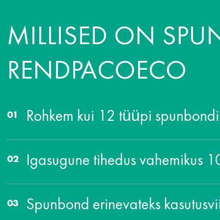
MILLISED ON SPU
RENDPACOECO
Rohkem kui 12 tüüpi spunbondi
Igasugune tihedus vahemikus 
Spunbond erinevateks kasutusvi