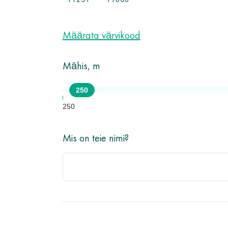
11251
11808
Määrata värvikood
Mähis, m
250
250
Mis on teie nimi?