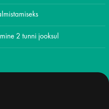
almistamiseks
amine 2 tunni jooksul