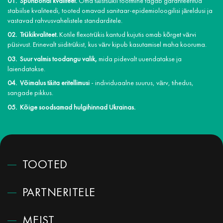
Spunbondi kvaliteet.
Oma täistsükli tootmine tagab garanteeritud
stabiilse kvaliteedi, tooted omavad sanitaar-epidemioloogilisi järeldusi ja
vastavad rahvusvahelistele standarditele.
Trükikvaliteet.
Kotile flexotrükis kantud kujutis omab kõrget värvi
püsivust. Erinevalt siiditrükist, kus värv kipub kasutamisel maha kooruma.
Suur valmis toodangu valik,
mida pidevalt uuendatakse ja
laiendatakse.
Võimalus täita eritellimusi
- individuaalne suurus, värv, tihedus,
sangade pikkus.
Kõige soodsamad hulgihinnad Ukrainas.
TOOTED
PARTNERITELE
MEIST