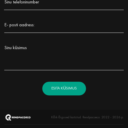
Sinu telefoninumber
Заполните поле!
E- posti aadress:
Заполните поле!
Sinu küsimus
Заполните поле!
ESITA KÜSIMUS
Kõik õigused kaitstud. Rendpacoeco. 2022 - 2026 р.