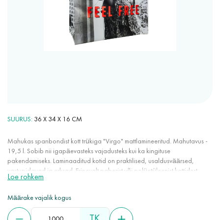
SUURUS
36 X 34 X 16 CM
Mahukas spanbondist kott trükiga "Virgo" mattlamineeritud. Mahutavus -
19,5 l. Sobib nii igapäevasteks vajadusteks kui ka kingituse
pakendamiseks. Laminaaditud kotid on praktilised, usaldusväärsed,
vastupidavad ja erksad. Erinevalt paberist või polüetüleenist kottidest
Loe rohkem
kestavad need kordades kauem. Trükimeetod võimaldab peale kanda mis
tahes kvaliteetseid pilte. Läikiv või matt lamineerimine annab spanbondile
Määrake vajalik kogus
veekindlad omadused ja parandab selle omadusi.
TK