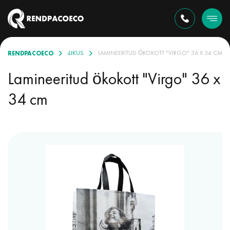
RENDPACOECO
OODE
ÖKO-KOTID VALIKUS
LAMINEERITUD ÖKOKOTT "VIRGO" 36 X 34 CM
Lamineeritud ökokott "Virgo" 36 x
34 cm