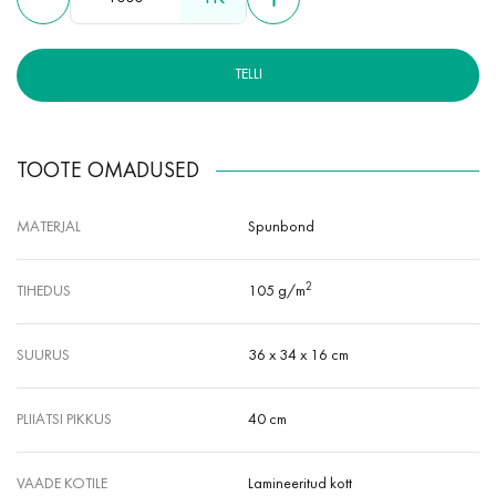
TELLI
TOOTE OMADUSED
MATERJAL
Spunbond
2
TIHEDUS
105 g/m
SUURUS
36 x 34 x 16 cm
PLIIATSI PIKKUS
40 cm
VAADE KOTILE
Lamineeritud kott