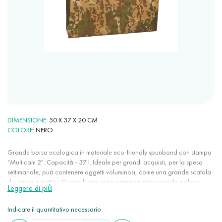
DIMENSIONE
50 X 37 X 20 CM
COLORE
NERO
Grande borsa ecologica in materiale eco-friendly spunbond con stampa
"Multicam 2". Capacità - 37 l. Ideale per grandi acquisti, per la spesa
settimanale, può contenere oggetti voluminosi, come una grande scatola
di scarpe o pattini. Queste borse sono estremamente comode nell'uso
Leggere di più
quotidiano: molto capienti, leggere, non si allungano, non si
sgualciscono, occupano poco spazio, mantengono stabilmente il colore,
Indicate il quantitativo necessario
non si elettrizzano. Spunbond - materiale 100% eco-friendly, poiché è