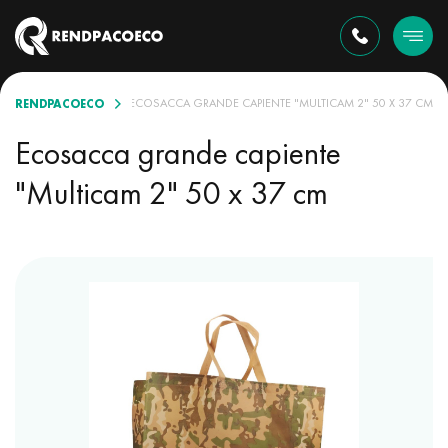
RENDPACOECO
CCHETTI ASSORTITI
ECOSACCA GRANDE CAPIENTE "MULTICAM 2" 50 X 37 CM
Ecosacca grande capiente
"Multicam 2" 50 x 37 cm