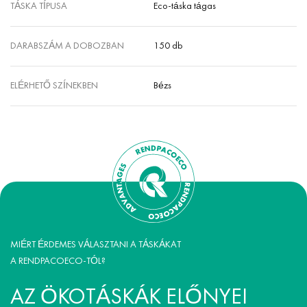
TÁSKA TÍPUSA
Eco-táska tágas
DARABSZÁM A DOBOZBAN
150 db
ELÉRHETŐ SZÍNEKBEN
Bézs
MIÉRT ÉRDEMES VÁLASZTANI A TÁSKÁKAT
A RENDPACOECO-TÓL?
AZ ÖKOTÁSKÁK ELŐNYEI