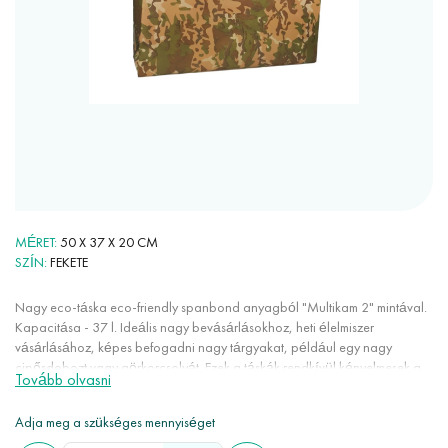
MÉRET
50 X 37 X 20 CM
SZÍN
FEKETE
Nagy eco-táska eco-friendly spanbond anyagból "Multikam 2" mintával.
Kapacitása - 37 l. Ideális nagy bevásárlásokhoz, heti élelmiszer
vásárlásához, képes befogadni nagy tárgyakat, például egy nagy
cipősdobozt vagy görkorcsolyát. Ezek a táskák rendkívül kényelmesek a
Tovább olvasni
mindennapi használatban: nagyon tágasak, könnyűek, nem nyúlnak, nem
gyűrődnek, kevés helyet foglalnak, színük stabil, nem elektromosak. A
Adja meg a szükséges mennyiséget
spanbond 100% eco-friendly anyag, mivel újrahasznosítható, megújuló