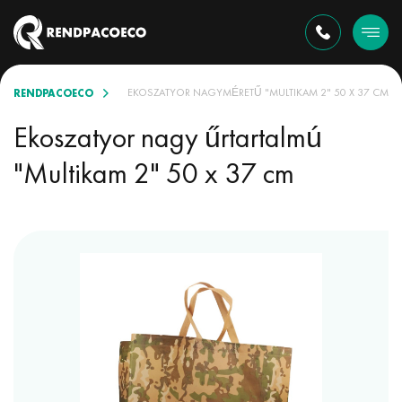
RENDPACOECO
BÖZŐ VÁLASZTÉKBAN
EKOSZATYOR NAGYMÉRETŰ "MULTIKAM 2" 50 X 37 CM
Ekoszatyor nagy űrtartalmú
"Multikam 2" 50 x 37 cm