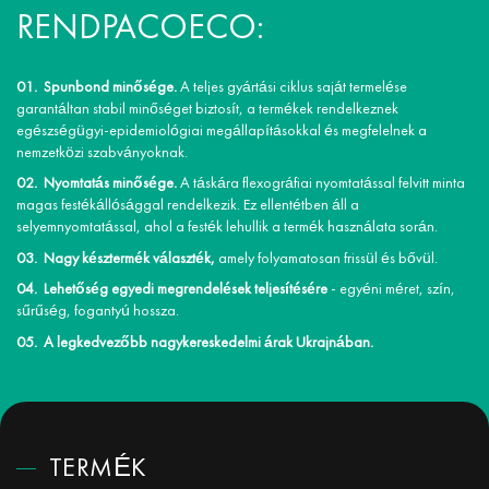
RENDPACOECO:
Spunbond minősége.
A teljes gyártási ciklus saját termelése
garantáltan stabil minőséget biztosít, a termékek rendelkeznek
egészségügyi-epidemiológiai megállapításokkal és megfelelnek a
nemzetközi szabványoknak.
Nyomtatás minősége.
A táskára flexográfiai nyomtatással felvitt minta
magas festékállósággal rendelkezik. Ez ellentétben áll a
selyemnyomtatással, ahol a festék lehullik a termék használata során.
Nagy késztermék választék,
amely folyamatosan frissül és bővül.
Lehetőség egyedi megrendelések teljesítésére
- egyéni méret, szín,
sűrűség, fogantyú hossza.
A legkedvezőbb nagykereskedelmi árak Ukrajnában.
TERMÉK