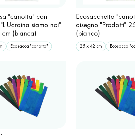
sa "canotta" con
Ecosacchetto "canot
"L'Ucraina siamo noi"
disegno "Prodotti" 
 cm (bianca)
(bianco)
cm
Ecosacca "canotta"
25 x 42 cm
Ecosacca "ca