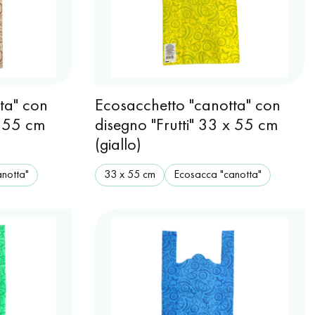
ta" con
Ecosacchetto "canotta" con
x 55 cm
disegno "Frutti" 33 x 55 cm
(giallo)
notta"
33 х 55 cm
Ecosacca "canotta"