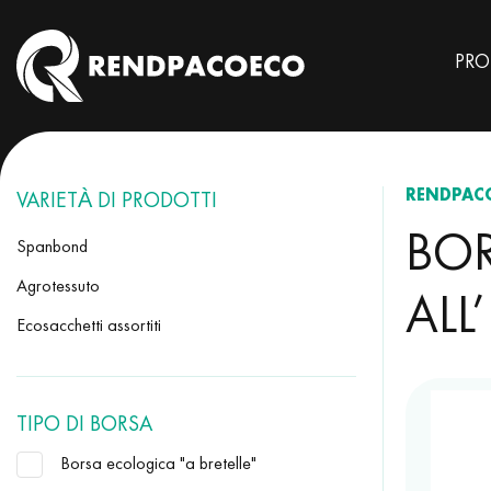
PRO
RENDPAC
VARIETÀ DI PRODOTTI
BOR
Spanbond
Agrotessuto
ALL
Ecosacchetti assortiti
TIPO DI BORSA
Borsa ecologica "a bretelle"