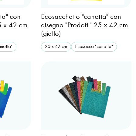
ta" con
Ecosacchetto "canotta" con
25 x 42 cm
disegno "Prodotti" 25 x 42 cm
(giallo)
notta"
25 x 42 cm
Ecosacca "canotta"