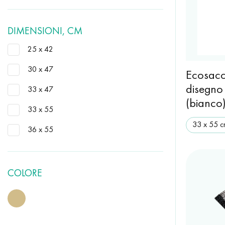
DIMENSIONI, CM
25 x 42
30 x 47
Ecosacc
disegno 
33 x 47
(bianco
33 x 55
33 х 55 
36 x 55
COLORE