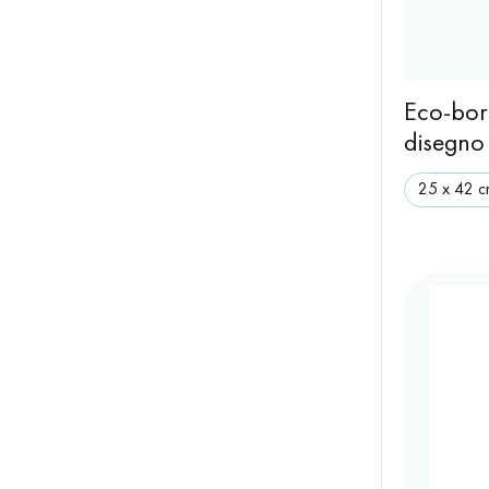
Eco-bor
disegno
25 x 42 