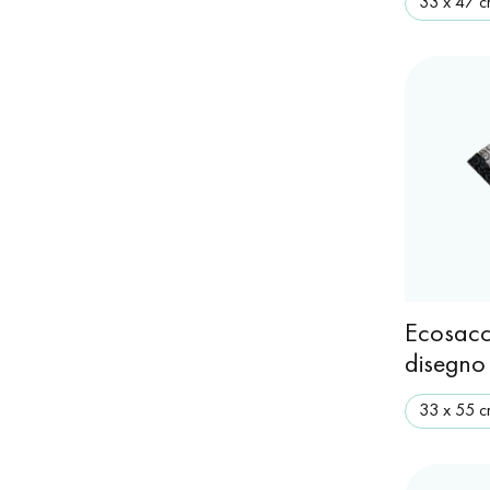
33 x 47 
Ecosacc
disegno
33 х 55 