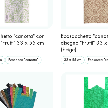
hetto "canotta" con
Ecosacchetto "canot
"Frutti" 33 x 55 cm
disegno "Frutti" 33 
)
(beige)
cm
Ecosacca "canotta"
33 х 55 cm
Ecosacca "ca