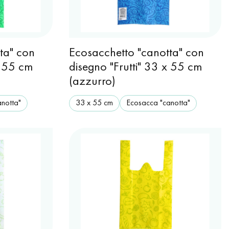
ta" con
Ecosacchetto "canotta" con
x 55 cm
disegno "Frutti" 33 x 55 cm
(azzurro)
notta"
33 х 55 cm
Ecosacca "canotta"