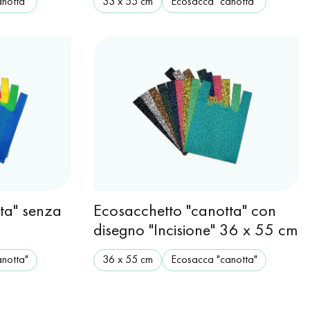
notta"
33 х 55 cm
Ecosacca "canotta"
ta" senza
Ecosacchetto "canotta" con
disegno "Incisione" 36 x 55 cm
notta"
36 х 55 cm
Ecosacca "canotta"