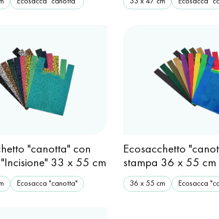
cm
Ecosacca "canotta"
33 x 47 cm
Ecosacca "ca
hetto "canotta" con
Ecosacchetto "canot
 "Incisione" 33 x 55 cm
stampa 36 x 55 cm
cm
Ecosacca "canotta"
36 х 55 cm
Ecosacca "ca