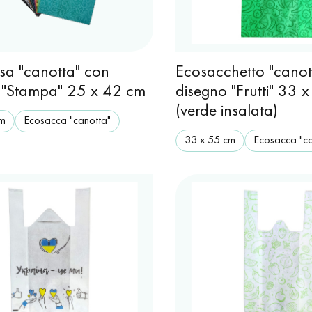
sa "canotta" con
Ecosacchetto "canot
 "Stampa" 25 x 42 cm
disegno "Frutti" 33 
(verde insalata)
cm
Ecosacca "canotta"
33 х 55 cm
Ecosacca "ca