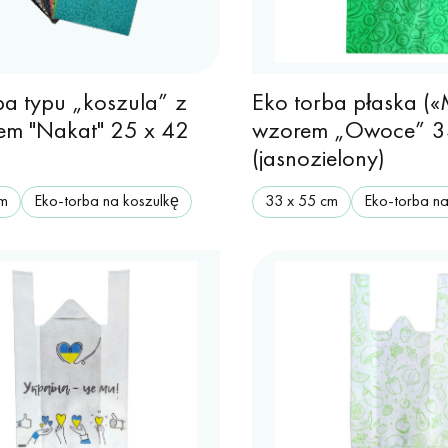
ba typu „koszula” z
Eko torba płaska («
em "Nakat" 25 x 42
wzorem „Owoce” 3
(jasnozielony)
cm
Eko-torba na koszulkę
33 х 55 cm
Eko-torba na