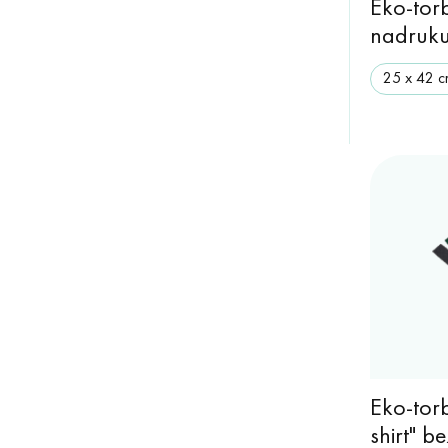
Eko-tor
nadruku
25 х 42 
Eko-tor
shirt" 