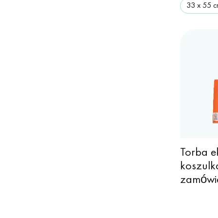
33 х 55 
Torba e
koszul
zamówi