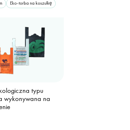
cm
Eko-torba na koszulkę
kologiczna typu
ka wykonywana na
enie