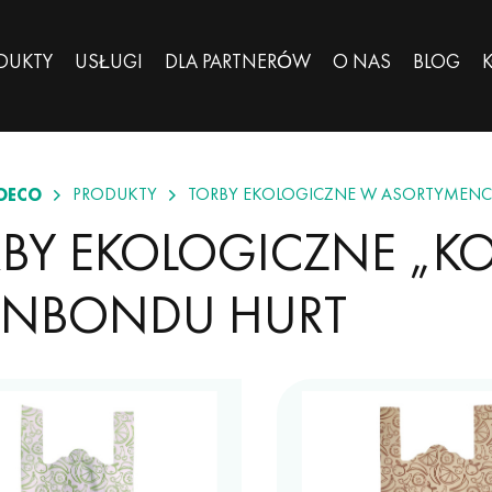
DUKTY
USŁUGI
DLA PARTNERÓW
O NAS
BLOG
OECO
PRODUKTY
TORBY EKOLOGICZNE W ASORTYMENC
BY EKOLOGICZNE „KO
UNBONDU HURT