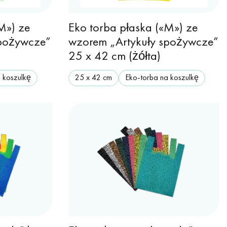
M») ze
Eko torba płaska («M») ze
spożywcze”
wzorem „Artykuły spożywcze”
25 x 42 cm (żółta)
 koszulkę
25 х 42 cm
Eko-torba na koszulkę