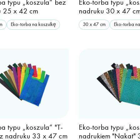
ba typu „koszula” bez
Eko-torba typu „kos
 25 x 42 cm
nadruku 30 x 47 c
cm
Eko-torba na koszulkę
30 х 47 cm
Eko-torba na
ba typu „koszula” "T-
Eko-torba typu „kos
bez nadruku 33 x 47 cm
nadrukiem "Nakat" 