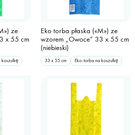
M») ze
Eko torba płaska («M») ze
3 x 55 cm
wzorem „Owoce” 33 x 55 cm
(niebieski)
 koszulkę
33 х 55 cm
Eko-torba na koszulkę