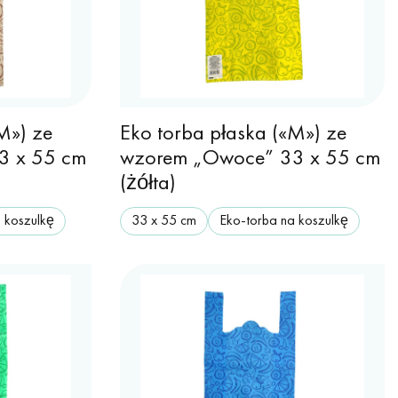
M») ze
Eko torba płaska («M») ze
3 x 55 cm
wzorem „Owoce” 33 x 55 cm
(żółta)
 koszulkę
33 х 55 cm
Eko-torba na koszulkę