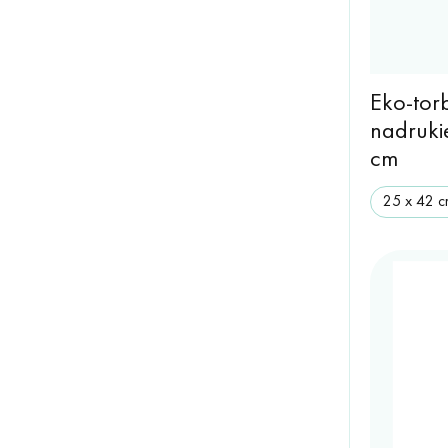
Eko-tor
nadruki
cm
25 х 42 