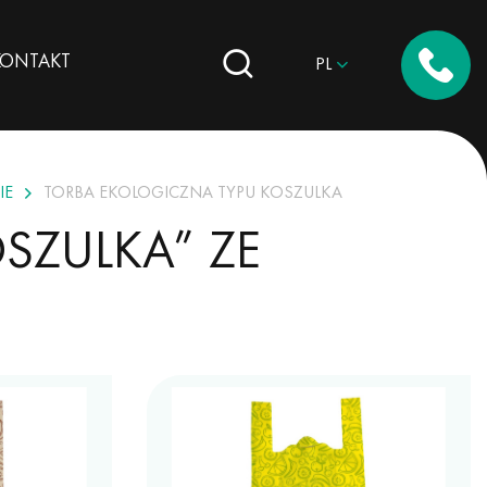
KONTAKT
PL
IE
TORBA EKOLOGICZNA TYPU KOSZULKA
SZULKA” ZE