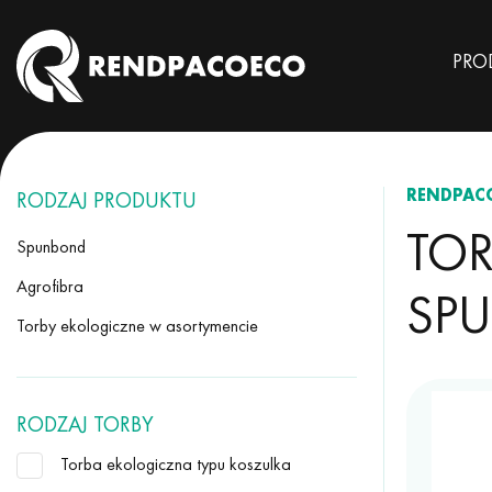
PRO
RENDPAC
RODZAJ PRODUKTU
TOR
Spunbond
Agrofibra
SP
Torby ekologiczne w asortymencie
RODZAJ TORBY
Torba ekologiczna typu koszulka