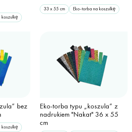
33 х 55 cm
Eko-torba na koszulkę
 koszulkę
szula” bez
Eko-torba typu „koszula” z
m
nadrukiem "Nakat" 36 x 55
cm
 koszulkę