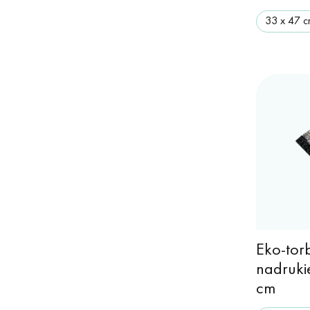
33 х 47 
Eko-tor
nadruki
cm