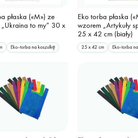
ba płaska («M») ze
Eko torba płaska («
„Ukraina to my” 30 x
wzorem „Artykuły 
25 x 42 cm (biały)
cm
Eko-torba na koszulkę
25 х 42 cm
Eko-torba na