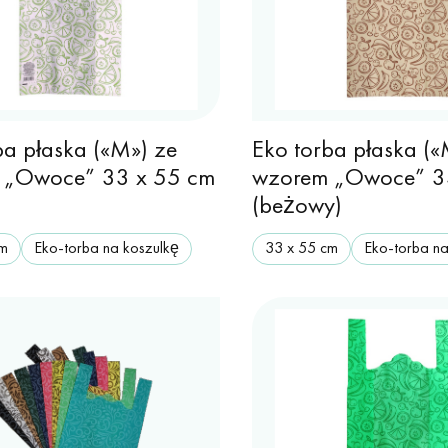
ba płaska («M») ze
Eko torba płaska («
 „Owoce” 33 x 55 cm
wzorem „Owoce” 3
(beżowy)
cm
Eko-torba na koszulkę
33 х 55 cm
Eko-torba na