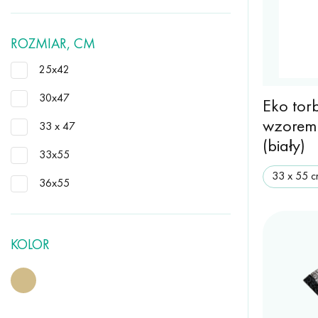
ROZMIAR, CM
25x42
30x47
Eko tor
wzorem
33 х 47
(biały)
33x55
33 х 55 
36x55
KOLOR