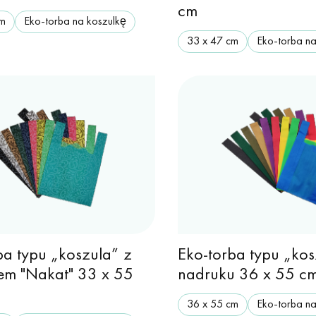
cm
cm
Eko-torba na koszulkę
33 х 47 cm
Eko-torba na
ba typu „koszula” z
Eko-torba typu „ko
em "Nakat" 33 x 55
nadruku 36 x 55 c
36 х 55 cm
Eko-torba na