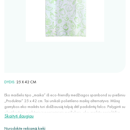
DYDIS
25 X 42 CM
Eko maišelis tipo „maika“ iš eco-friendly medžiagos spanbond su piešiniu
„Produktai“ 25 x 42 cm. Tai unikali polietileno maikų alternatyva. Mūsų
gamybos eko-maikės turi didžiausią talpą dėl padidintų falco. Palyginti su
plastikinėmis maikėmis ir popieriniais maišeliais, eko-maikės nesiplėšia
Skaityti daugiau
nuo atsitiktinių skylės ar pjūvio. Turėdamos aukštą oro pralaidumą, tinka
maisto produktų pakavimui ir laikymui.
Nurodykite reikiamą kiekį