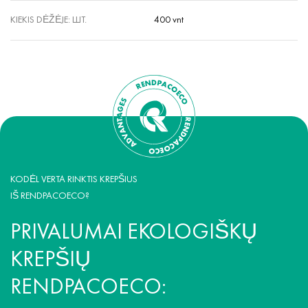
KIEKIS DĖŽĖJE: ШТ.
400 vnt
KODĖL VERTA RINKTIS KREPŠIUS
IŠ RENDPACOECO?
PRIVALUMAI EKOLOGIŠKŲ
KREPŠIŲ
RENDPACOECO: