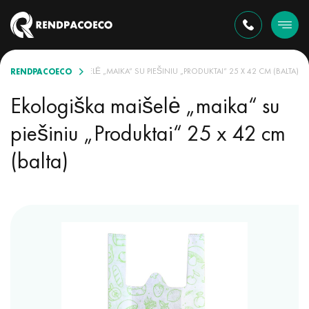
RENDPACOECO
EKOLOGIŠKA MAIŠELĖ „MAIKA“ SU PIEŠINIU „PRODUKTAI“ 25 X 42 CM (BALTA)
Ekologiška maišelė „maika“ su
piešiniu „Produktai“ 25 x 42 cm
(balta)