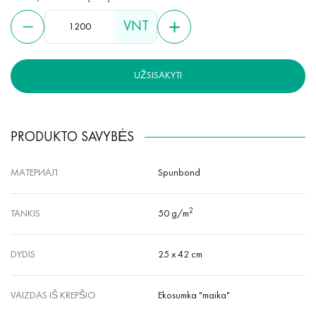
VNT
UŽSISAKYTI
PRODUKTO SAVYBĖS
МАТЕРИАЛ
Spunbond
2
TANKIS
50 g/m
DYDIS
25 x 42 cm
VAIZDAS IŠ KREPŠIO
Ekosumka "maika"