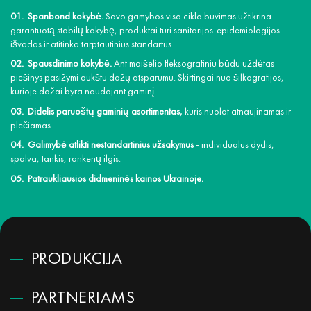
Spanbond kokybė.
Savo gamybos viso ciklo buvimas užtikrina
garantuotą stabilų kokybę, produktai turi sanitarijos-epidemiologijos
išvadas ir atitinka tarptautinius standartus.
Spausdinimo kokybė.
Ant maišelio fleksografiniu būdu uždėtas
piešinys pasižymi aukštu dažų atsparumu. Skirtingai nuo šilkografijos,
kurioje dažai byra naudojant gaminį.
Didelis paruoštų gaminių asortimentas,
kuris nuolat atnaujinamas ir
plečiamas.
Galimybė atlikti nestandartinius užsakymus
- individualus dydis,
spalva, tankis, rankenų ilgis.
Patraukliausios didmeninės kainos Ukrainoje.
PRODUKCIJA
PARTNERIAMS