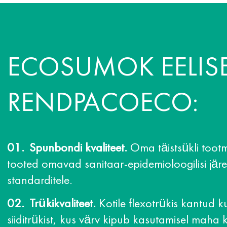
ECOSUMOK EELIS
RENDPACOECO:
Spunbondi kvaliteet.
Oma täistsükli tootmi
tooted omavad sanitaar-epidemioloogilisi järe
standarditele.
Trükikvaliteet.
Kotile flexotrükis kantud ku
siiditrükist, kus värv kipub kasutamisel maha