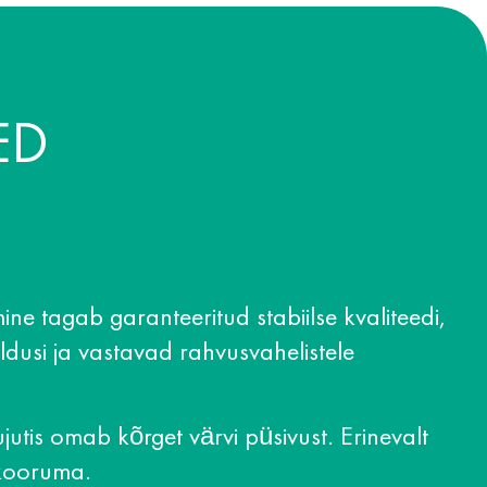
ED
ne tagab garanteeritud stabiilse kvaliteedi,
ldusi ja vastavad rahvusvahelistele
jutis omab kõrget värvi püsivust. Erinevalt
 kooruma.