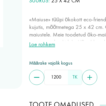
SUURUS
25 X 42 CM
«Maiuse» tüüpi ökokott eco-friend
kujutis, mõõtmetega 25 x 42 cm. 
maiustele. Meie toodetud öko-ma
suurenenud voltidele. Võrreldes pla
Loe rohkem
rebenenud öko-maiused juhuslike l
õhuläbilaskvusega, sobivad toidu
Määrake vajalik kogus
TK
TOOTE OMADUSED