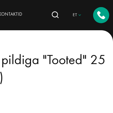
КОNTAKTID
ET
 pildiga "Tooted" 25
)