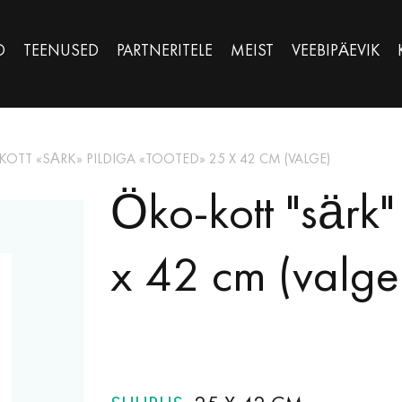
D
TEENUSED
PARTNERITELE
MEIST
VEEBIPÄEVIK
OTT «SÄRK» PILDIGA «TOOTED» 25 X 42 CM (VALGE)
Öko-kott "särk"
x 42 cm (valge