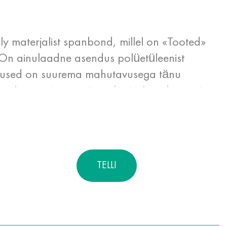
ly materjalist spanbond, millel on «Tooted»
On ainulaadne asendus polüetüleenist
iused on suurema mahutavusega tänu
stikust maiustega ja paberist kottidega, ei
äbistuste ja lõikude korral. Kõrge
ainete pakendamiseks ja hoidmiseks.
TELLI