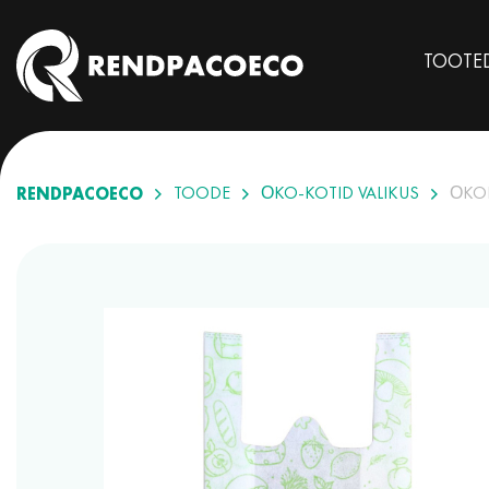
TOOTE
RENDPACOECO
TOODE
ÖKO-KOTID VALIKUS
ÖKOK