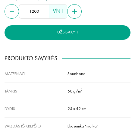
VNT
UŽSISAKYTI
PRODUKTO SAVYBĖS
МАТЕРИАЛ
Spunbond
2
TANKIS
50 g/m
DYDIS
25 x 42 cm
VAIZDAS IŠ KREPŠIO
Ekosumka "maika"