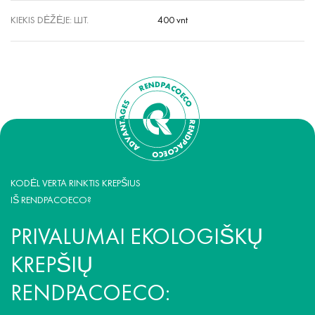
KIEKIS DĖŽĖJE: ШТ.
400 vnt
KODĖL VERTA RINKTIS KREPŠIUS
IŠ RENDPACOECO?
PRIVALUMAI EKOLOGIŠKŲ
KREPŠIŲ
RENDPACOECO: