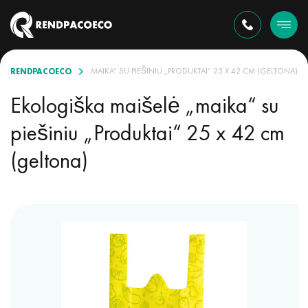
RENDPACOECO
EKOLOGIŠKA MAIŠELĖ „MAIKA“ SU PIEŠINIU „PRODUKTAI“ 25 X 42 CM (GELTONA)
Ekologiška maišelė „maika“ su
piešiniu „Produktai“ 25 x 42 cm
(geltona)