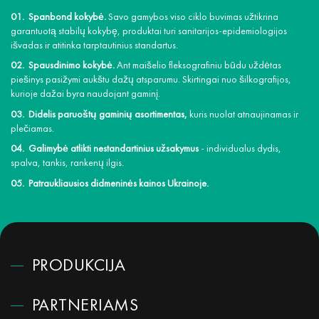
Spanbond kokybė.
Savo gamybos viso ciklo buvimas užtikrina
garantuotą stabilų kokybę, produktai turi sanitarijos-epidemiologijos
išvadas ir atitinka tarptautinius standartus.
Spausdinimo kokybė.
Ant maišelio fleksografiniu būdu uždėtas
piešinys pasižymi aukštu dažų atsparumu. Skirtingai nuo šilkografijos,
kurioje dažai byra naudojant gaminį.
Didelis paruoštų gaminių asortimentas,
kuris nuolat atnaujinamas ir
plečiamas.
Galimybė atlikti nestandartinius užsakymus
- individualus dydis,
spalva, tankis, rankenų ilgis.
Patraukliausios didmeninės kainos Ukrainoje.
PRODUKCIJA
PARTNERIAMS