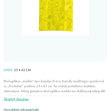
DYDIS
25 X 42 CM
Ekologiškas „maikės“ tipo krepšys iš eco-friendly medžiagos spanbond
su „Produktai“ piešiniu 25 x 42 cm. Tai unikali polietileno maikėms
alternatyva. Mūsų gamybos ekologiškos maikės turi didžiausią talpą dėl
padidintų falco. Palyginti su plastikinėmis maikėmis ir popieriniais
Skaityti daugiau
maišeliais, ekologiškos maikės nesiplėšia nuo atsitiktinių skylės ar pjūvio.
Dėl aukšto oro pralaidumo tinka maisto produktų pakavimui ir laikymui.
Nurodykite reikiamą kiekį