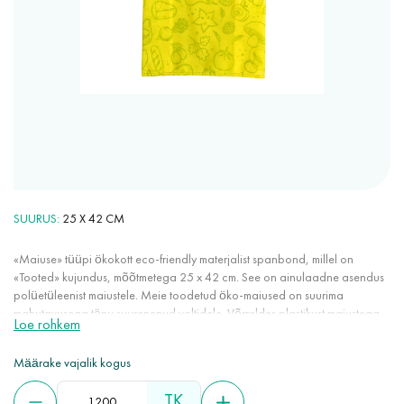
SUURUS
25 X 42 CM
«Maiuse» tüüpi ökokott eco-friendly materjalist spanbond, millel on
«Tooted» kujundus, mõõtmetega 25 x 42 cm. See on ainulaadne asendus
polüetüleenist maiustele. Meie toodetud öko-maiused on suurima
mahutavusega tänu suurenenud voltidele. Võrreldes plastikust maiustega
Loe rohkem
ja paberist kottidega, ei rebenenud öko-maiused juhuslike läbistamiste ja
lõikude korral. Kõrge õhuläbilaskvusega, sobivad toiduainete
Määrake vajalik kogus
pakendamiseks ja hoidmiseks.
TK