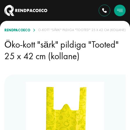
RENDPACOECO
O-KOTID VALIKUS
ÖKO-KOTT "SÄRK" PILDIGA "TOOTED" 25 X 42 CM (KOLLANE)
Öko-kott "särk" pildiga "Tooted"
25 x 42 cm (kollane)