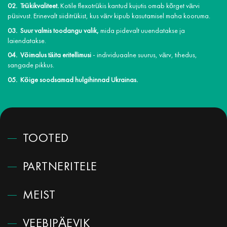
Trükikvaliteet.
Kotile flexotrükis kantud kujutis omab kõrget värvi
püsivust. Erinevalt siiditrükist, kus värv kipub kasutamisel maha kooruma.
Suur valmis toodangu valik,
mida pidevalt uuendatakse ja
laiendatakse.
Võimalus täita eritellimusi
- individuaalne suurus, värv, tihedus,
sangade pikkus.
Kõige soodsamad hulgihinnad Ukrainas.
TOOTED
PARTNERITELE
MEIST
VEEBIPÄEVIK