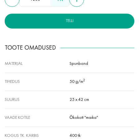
TELLI
TOOTE OMADUSED
MATERJAL
Spunbond
2
TIHEDUS
50 g/m
SUURUS
25 x 42 cm
VAADE KOTILE
Ökokott "maika"
KOGUS TK. KARBIS
400 tk