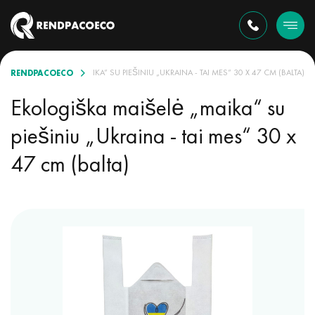
RENDPACOECO
OLOGIŠKA MAIŠELĖ „MAIKA“ SU PIEŠINIU „UKRAINA - TAI MES“ 30 X 47 CM (BALTA)
Ekologiška maišelė „maika“ su
piešiniu „Ukraina - tai mes“ 30 x
47 cm (balta)