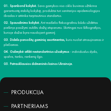
Spanbond kokybė.
Savo gamybos viso ciklo buvimas užtikrina
garantuotą stabilų kokybę, produktai turi sanitarijos-epidemiologijos
išvadas ir atitinka tarptautinius standartus.
Spausdinimo kokybė.
Ant maišelio fleksografiniu būdu uždėtas
piešinys pasižymi aukštu dažų atsparumu. Skirtingai nuo šilkografijos,
kurioje dažai byra naudojant gaminį.
Didelis paruoštų gaminių asortimentas,
kuris nuolat atnaujinamas ir
plečiamas.
Galimybė atlikti nestandartinius užsakymus
- individualus dydis,
spalva, tankis, rankenų ilgis.
Patraukliausios didmeninės kainos Ukrainoje.
PRODUKCIJA
PARTNERIAMS