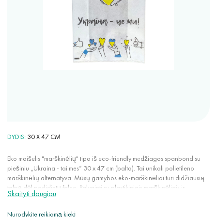
DYDIS
30 X 47 CM
Eko maišelis "marškinėlių" tipo iš eco-friendly medžiagos spanbond su
piešiniu „Ukraina - tai mes“ 30 x 47 cm (balta). Tai unikali polietileno
marškinėlių alternatyva. Mūsų gamybos eko-marškinėliai turi didžiausią
talpą dėl padidintų falco. Palyginti su plastikiniais marškinėliais ir
Skaityti daugiau
popieriniais maišeliais, eko-marškinėliai nesiplėšia nuo atsitiktinių dūrių
ar pjūvių. Dėl aukšto oro pralaidumo tinka maisto produktų pakavimui ir
Nurodykite reikiamą kiekį