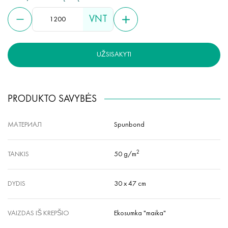
laikymui.
VNT
UŽSISAKYTI
PRODUKTO SAVYBĖS
МАТЕРИАЛ
Spunbond
2
TANKIS
50 g/m
DYDIS
30 x 47 cm
VAIZDAS IŠ KREPŠIO
Ekosumka "maika"