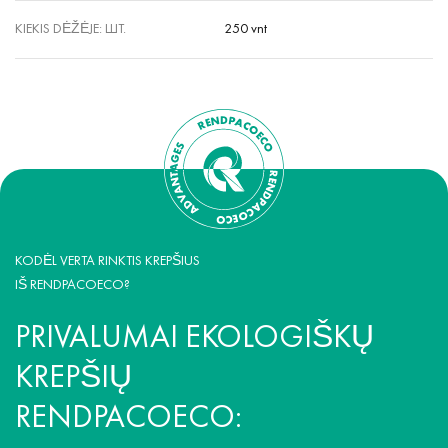
KIEKIS DĖŽĖJE: ШТ.
250 vnt
KODĖL VERTA RINKTIS KREPŠIUS
IŠ RENDPACOECO?
PRIVALUMAI EKOLOGIŠKŲ
KREPŠIŲ
RENDPACOECO: