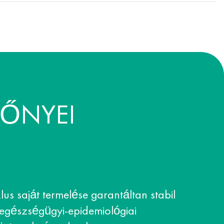
LŐNYEI
klus saját termelése garantáltan stabil
 egészségügyi-epidemiológiai