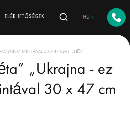
ELÉRHETŐSÉGEK
HU
VAGYUNK" MINTÁVAL 30 X 47 CM (FEHÉR)
éta” „Ukrajna - ez
intával 30 x 47 cm