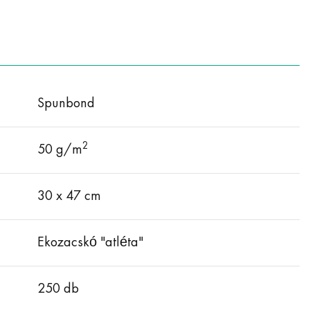
Spunbond
2
50 g/m
30 х 47 cm
Ekozacskó "atléta"
250 db