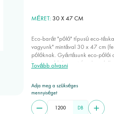
MÉRET
30 Х 47 CM
Eco-barát "póló" típusú eco-tásk
vagyunk" mintával 30 x 47 cm (fehé
pólóknak. Gyártásunk eco-pólói 
legnagyobb kapacitással rendelk
Tovább olvasni
papírzacskókkal összehasonlítva
véletlenszerű átszúrások és vág
Adja meg a szükséges
miatt alkalmasak élelmiszerek cs
mennyiséget
DB