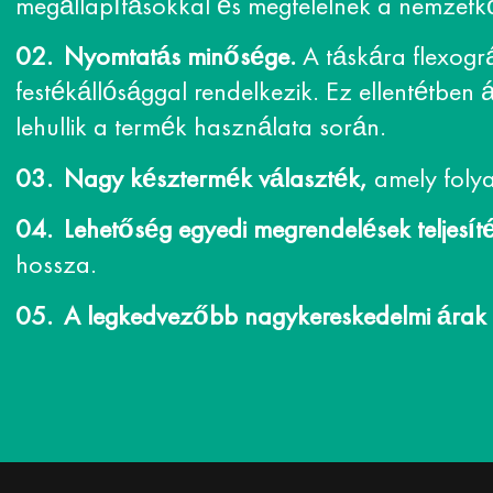
megállapításokkal és megfelelnek a nemzet
Nyomtatás minősége.
A táskára flexográ
festékállósággal rendelkezik. Ez ellentétben 
lehullik a termék használata során.
Nagy késztermék választék,
amely folya
Lehetőség egyedi megrendelések teljesít
hossza.
A legkedvezőbb nagykereskedelmi árak