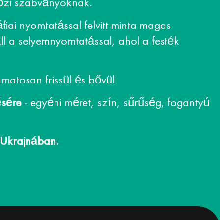
közi szabványoknak.
fiai nyomtatással felvitt minta magas
áll a selyemnyomtatással, ahol a festék
matosan frissül és bővül.
ésére
- egyéni méret, szín, sűrűség, fogantyú
 Ukrajnában.