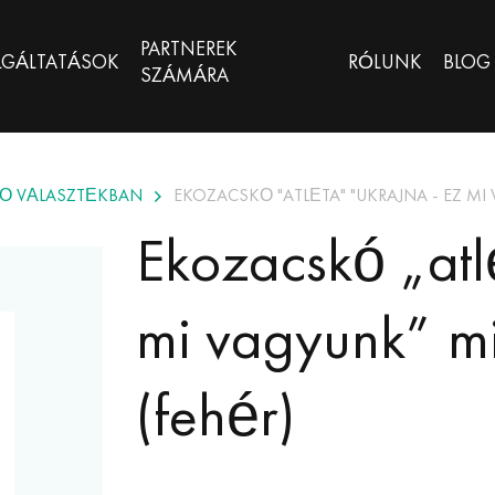
PARTNEREK
LGÁLTATÁSOK
RÓLUNK
BLOG
SZÁMÁRA
Ő VÁLASZTÉKBAN
EKOZACSKÓ "ATLÉTA" "UKRAJNA - EZ MI 
Ekozacskó „atl
mi vagyunk” m
(fehér)