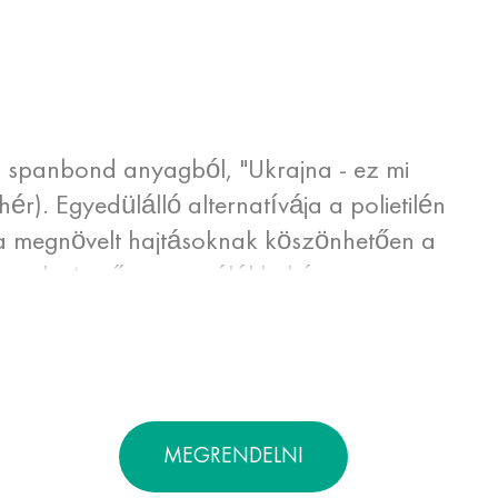
a spanbond anyagból, "Ukrajna - ez mi
r). Egyedülálló alternatívája a polietilén
a megnövelt hajtásoknak köszönhetően a
eznek. A műanyag pólókkal és
 az eco-pólók nem szakadnak el
ások esetén. Magas légáteresztő képességük
omagolására és tárolására.
MEGRENDELNI