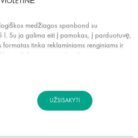
VIOLETINĖ
ologiškos medžiagos spanbond su
l. Su ja galima eiti į pamokas, į parduotuvę,
šis formatas tinka reklaminiams renginiams ir
lės yra labai patogios kasdieniam
esusimena, užima mažai vietos, ilgai išlaiko
d - 100% ekologiška medžiaga, nes ji gali
ujinančių išteklių, nepadaro žalos aplinkai
rus, netoksiškas, hipoalerginis, atsparus
UŽSISAKYTI