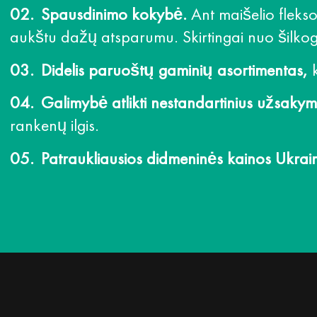
Spausdinimo kokybė.
Ant maišelio fleks
aukštu dažų atsparumu. Skirtingai nuo šilkog
Didelis paruoštų gaminių asortimentas,
k
Galimybė atlikti nestandartinius užsaky
rankenų ilgis.
Patraukliausios didmeninės kainos Ukrain