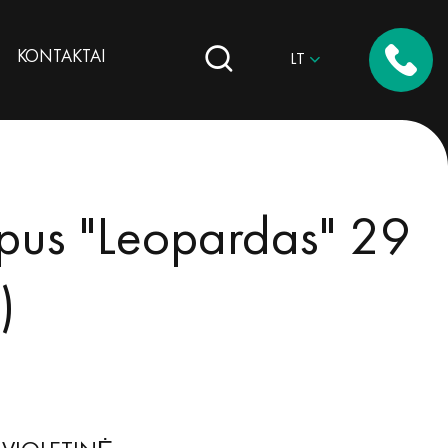
KONTAKTAI
LT
lpus "Leopardas" 29
)