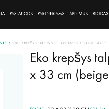
IJA
PASLAUGOS
PARTNERIAMS
APIE MUS
BLOGAS
NTE
EKO KREPŠYS TALPUS "LEOPARDAS" 29 X 33 CM (BEIGE)
Eko krepšys ta
x 33 cm (beige