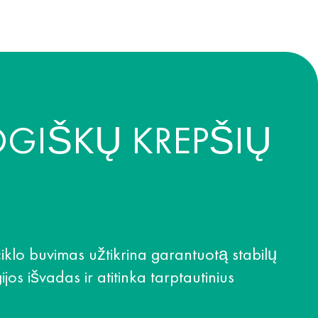
OGIŠKŲ KREPŠIŲ
klo buvimas užtikrina garantuotą stabilų
jos išvadas ir atitinka tarptautinius