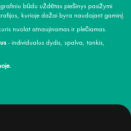
ografiniu būdu uždėtas piešinys pasižymi
rafijos, kurioje dažai byra naudojant gaminį.
uris nuolat atnaujinamas ir plečiamas.
mus
- individualus dydis, spalva, tankis,
oje.