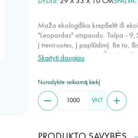
DYDIS
29 X 33 X 10 CM
SPALVA
Maža ekologiška krepšelė iš ek
"Leopardas" atspaudu. Talpa - 9,5 
į treniruotes, į paplūdimį. Be to, 
kaip prekės pakuotė. Šios krepše
Skaityti daugiau
naudojimui: lengvos, nesitempia, n
spalvą, neelektrizuojasi. Spanbon
Nurodykite reikiamą kiekį
būti perdirbta, gaminama iš atsina
skildama. Be to, jis yra labai stip
VNT
drėgmei ir karščiui.
PRODUKTO SAVYBĖS