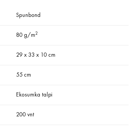
Spunbond
2
80 g/m
29 x 33 x 10 cm
55 cm
Ekosumka talpi
200 vnt